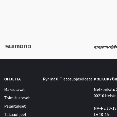
OHJEITA
Ryhmä 0
Tietosuojaseloste
POLKUPYÖR
Maksutavat
Melkonkatu 
00210 Helsin
Toimitustavat
Palautukset
MA-PE 10-18
Takuuohjeet
LA 10-15