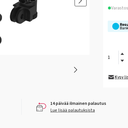
Varasto
Kysy l
14 päivää ilmainen palautus
Lue lisää palautuksista