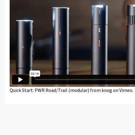
Quick Start: PWR Road/Trail (modular)
from
knog
on
Vimeo
.