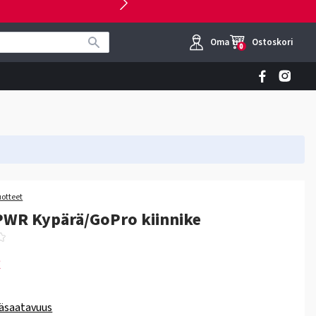
Oma tili
Ostoskori
0
uotteet
PWR Kypärä/GoPro kiinnike
€
äsaatavuus