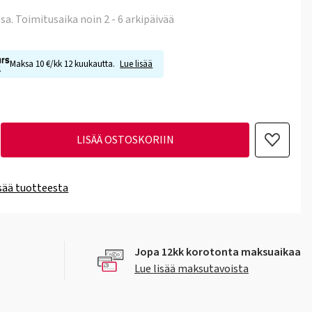
ssa
. Toimitusaika noin 2 - 6 arkipäivää
Maksa 10 €/kk 12 kuukautta.
Lue lisää
LISÄÄ OSTOSKORIIN
isää tuotteesta
Jopa 12kk korotonta maksuaikaa
Lue lisää maksutavoista