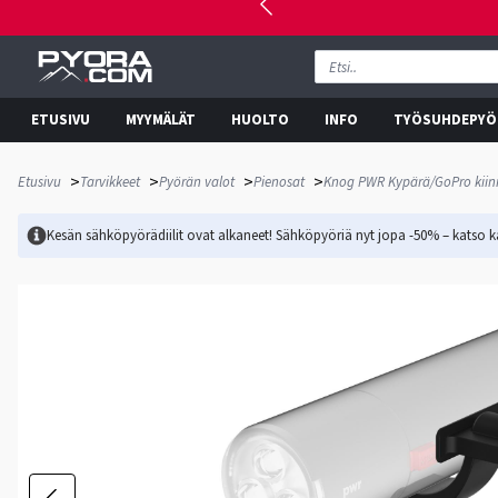
ETUSIVU
MYYMÄLÄT
HUOLTO
INFO
TYÖSUHDEPYÖ
>
>
>
>
Etusivu
Tarvikkeet
Pyörän valot
Pienosat
Knog PWR Kypärä/GoPro kiin
Kesän sähköpyörädiilit ovat alkaneet! Sähköpyöriä nyt jopa -50% – katso ka