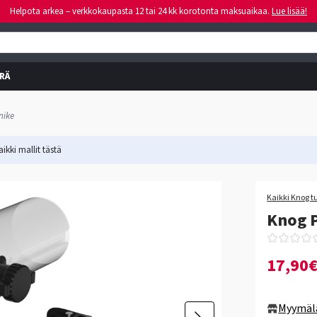
Helpota arkea – verkkokaupasta 12 tai 24 kk korotonta maksuaikaa.
Lue lisää!
RÄ
nike
ikki mallit
tästä
Kaikki Knog t
Knog 
17,90
Myymäl