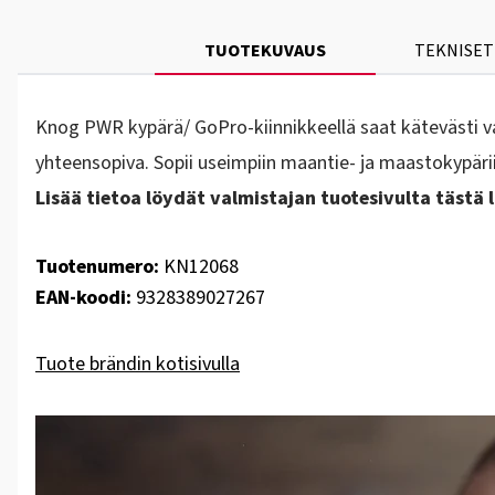
TUOTEKUVAUS
TEKNISET
Knog PWR kypärä/ GoPro-kiinnikkeellä saat kätevästi va
yhteensopiva. Sopii useimpiin maantie- ja maastokypäriin
Lisää tietoa löydät valmistajan tuotesivulta tästä l
Tuotenumero:
KN12068
EAN-koodi:
9328389027267
Tuote brändin kotisivulla