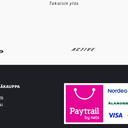
Takaisin ylös
ÄKAUPPA
26
ki