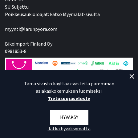
SU Suljettu
Poikkeusaukioloajat: katso Myymälät-sivulta
myynti@larunpyora.com
Bikeimport Finland Oy
0981853-8
Tämä sivusto käyttää evästeitä paremman
asiakaskokemuksen luomiseksi.
Tietosuojaseloste
HYVÄKSY
Jatka hyväksymättä