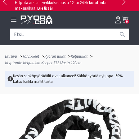
Helpota arkea – verkkokaupasta 12 tai 24 kk korotonta
maksuaikaa.
Lue lisää!
0
>
>
>
>
Etusivu
Tarvikkeet
Pyörän lukot
Ketjulukot
Kryptonite Ketjulukko Keeper 712 Musta 120cm
Kesän sähköpyörädiilit ovat alkaneet! Sähköpyöriä nyt jopa -50% –
katso kaikki mallit
tästä