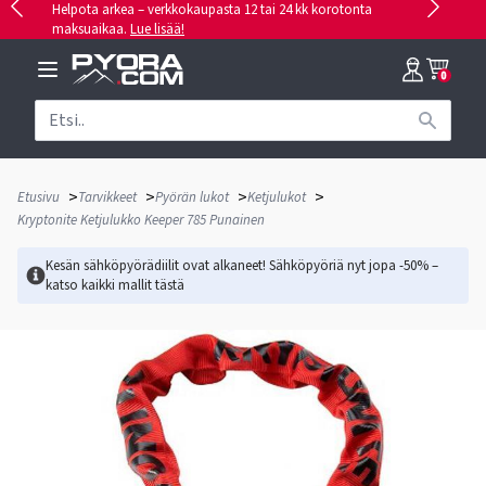
Helpota arkea – verkkokaupasta 12 tai 24 kk korotonta
maksuaikaa.
Lue lisää!
0
>
>
>
>
Etusivu
Tarvikkeet
Pyörän lukot
Ketjulukot
Kryptonite Ketjulukko Keeper 785 Punainen
Kesän sähköpyörädiilit ovat alkaneet! Sähköpyöriä nyt jopa -50% –
katso kaikki mallit
tästä