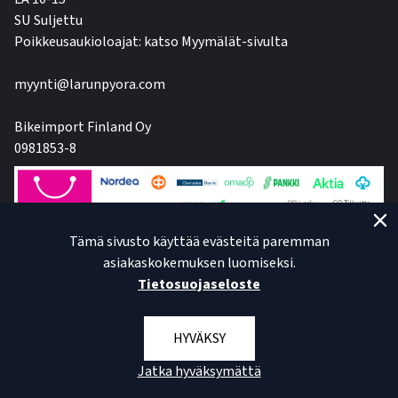
SU Suljettu
Poikkeusaukioloajat: katso Myymälät-sivulta
myynti@larunpyora.com
Bikeimport Finland Oy
0981853-8
Tämä sivusto käyttää evästeitä paremman
asiakaskokemuksen luomiseksi.
Tietosuojaseloste
HYVÄKSY
Jatka hyväksymättä