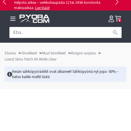
Helpota arkea – verkkokaupasta 12 tai 24 kk korotonta
maksuaikaa.
Lue lisää!
0
>
>
>
>
Etusivu
Tarvikkeet
Muut tarvikkeet
Rungon suojaus
Lizard Skins Patch Kit Matte Clear
Kesän sähköpyörädiilit ovat alkaneet! Sähköpyöriä nyt jopa -50% –
katso kaikki mallit
tästä