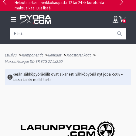
Helpota arkea – verkkokaupasta 12 tai 24 kk korotonta
maksuaikaa.
Lue lisää!
0
>
>
>
>
Etusivu
Komponentit
Renkaat
Maastorenkaat
Maxxis Assegai DD TR 3CG 27.5x2.50
Kesän sähköpyörädiilit ovat alkaneet! Sähköpyöriä nyt jopa -50% –
katso kaikki mallit
tästä