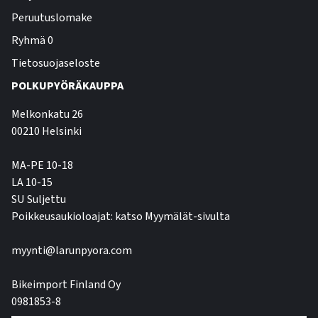
Peruutuslomake
Ryhmä 0
Tietosuojaseloste
POLKUPYÖRÄKAUPPA
Melkonkatu 26
00210 Helsinki
MA-PE 10-18
LA 10-15
SU Suljettu
Poikkeusaukioloajat: katso Myymälät-sivulta
myynti@larunpyora.com
Bikeimport Finland Oy
0981853-8