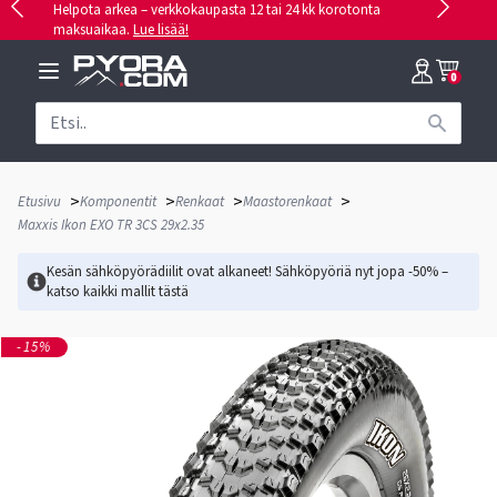
Helpota arkea – verkkokaupasta 12 tai 24 kk korotonta
maksuaikaa.
Lue lisää!
0
>
>
>
>
Etusivu
Komponentit
Renkaat
Maastorenkaat
Maxxis Ikon EXO TR 3CS 29x2.35
Kesän sähköpyörädiilit ovat alkaneet! Sähköpyöriä nyt jopa -50% –
katso kaikki mallit
tästä
-15%