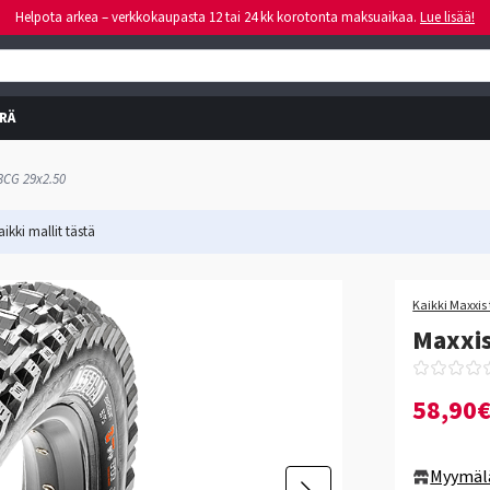
Helpota arkea – verkkokaupasta 12 tai 24 kk korotonta maksuaikaa.
Lue lisää!
RÄ
3CG 29x2.50
ikki mallit
tästä
Kaikki Maxxis 
Maxxis
58,90
Myymäl