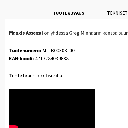
TUOTEKUVAUS
TEKNISET
Maxxis Assegai
on yhdessä Greg Minnaarin kanssa suunnit
Tuotenumero:
M-TB00308100
EAN-koodi:
4717784039688
Tuote brändin kotisivulla