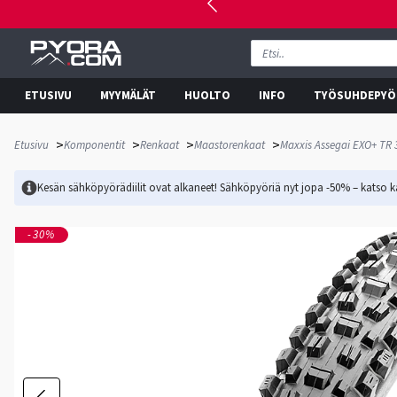
ETUSIVU
MYYMÄLÄT
HUOLTO
INFO
TYÖSUHDEPYÖ
>
>
>
>
Etusivu
Komponentit
Renkaat
Maastorenkaat
Maxxis Assegai EXO+ TR 
Kesän sähköpyörädiilit ovat alkaneet! Sähköpyöriä nyt jopa -50% – katso ka
-30%