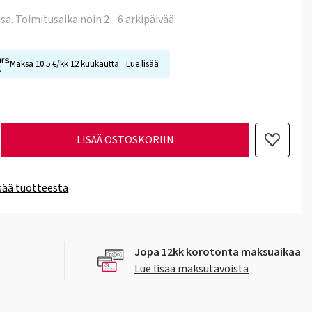
ssa
. Toimitusaika noin 2 - 6 arkipäivää
Maksa 10.5 €/kk 12 kuukautta.
Lue lisää
LISÄÄ OSTOSKORIIN
isää tuotteesta
Jopa 12kk korotonta maksuaikaa
Lue lisää maksutavoista