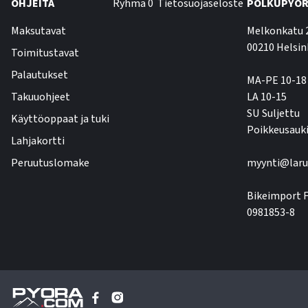
OHJEITA
Ryhmä 0
Tietosuojaseloste
POLKUPYÖR
Maksutavat
Melkonkatu 
00210 Helsin
Toimitustavat
Palautukset
MA-PE 10-18
Takuuohjeet
LA 10-15
SU Suljettu
Käyttöoppaat ja tuki
Poikkeusauki
Lahjakortti
Peruutuslomake
myynti@laru
Bikeimport F
0981853-8