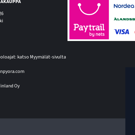
ÄKAUPPA
26
ki
oloajat: katso Myymälät-sivulta
npyora.com
inland Oy