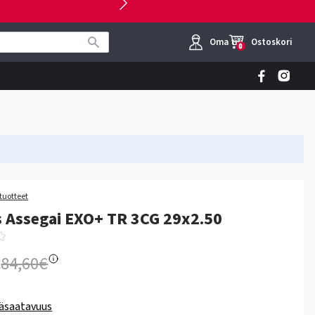
Oma tili
Ostoskori
0
tuotteet
 Assegai EXO+ TR 3CG 29x2.50
€
84,60€
äsaatavuus