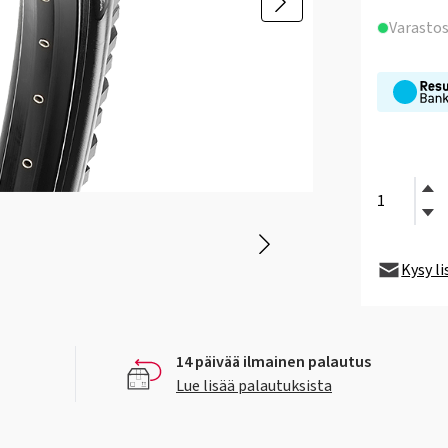
Varasto
Kysy l
14 päivää ilmainen palautus
Lue lisää palautuksista