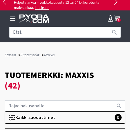
Helpota arkea – verkkokaupasta 12 tai 24 kk korotonta
maksuaikaa.
Lue lisää!
0
>
>
Etusivu
Tuotemerkit
Maxxis
TUOTEMERKKI: MAXXIS
(42)
Kaikki suodattimet
0