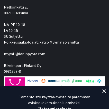
Melkonkatu 26
00210 Helsinki
MA-PE 10-18
LA 10-15
SU Suljettu
Poikkeusaukioloajat: katso Myymälät-sivulta
myynti@larunpyora.com
Bikeimport Finland Oy
0981853-8
Tämä sivusto käyttää evästeitä paremman
asiakaskokemuksen luomiseksi.
Tietosuojaseloste