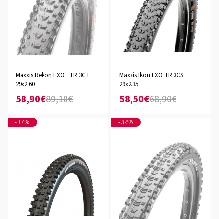
Maxxis Rekon EXO+ TR 3CT
Maxxis Ikon EXO TR 3CS
29x2.60
29x2.35
58,90€
89,10€
58,50€
68,90€
-17%
-34%