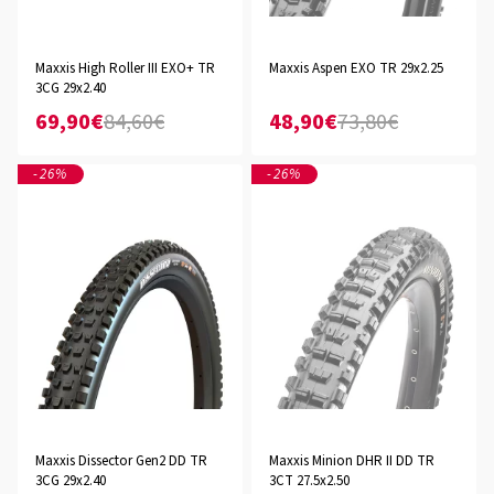
Maxxis High Roller III EXO+ TR
Maxxis Aspen EXO TR 29x2.25
3CG 29x2.40
69,90€
84,60€
48,90€
73,80€
-26%
-26%
Maxxis Dissector Gen2 DD TR
Maxxis Minion DHR II DD TR
3CG 29x2.40
3CT 27.5x2.50