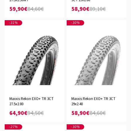
27.5x2.50WT
3CT 29x2.60
59,90€
84,60€
58,90€
89,10€
-31%
-30%
Maxxis Rekon EXO+ TR 3CT
Maxxis Rekon EXO+ TR 3CT
27.5x2.80
29x2.40
64,90€
94,50€
58,90€
84,60€
-27%
-30%