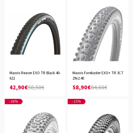
Maxxis Reaver EXO TR Black 40-
Maxxis Forekaster EXO+ TR 3CT
622
29x2.40
42,90€
58,50€
58,90€
84,60€
-34%
-15%