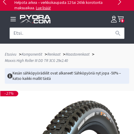
Helpota arkea – verkkokaupasta 12 tai 24 kk korotonta
maksuaikaa.
Lue lisää!
0
>
>
>
>
Etusivu
Komponentit
Renkaat
Maastorenkaat
Maxxis High Roller III DD TR 3CG 29x2.40
Kesän sähköpyörädiilit ovat alkaneet! Sähköpyöriä nyt jopa -50% –
katso kaikki mallit
tästä
-27%