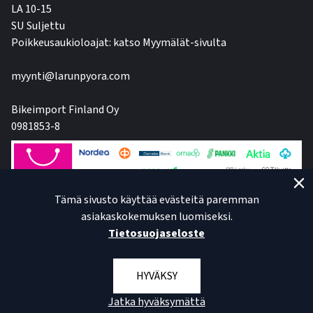
LA 10-15
SU Suljettu
Poikkeusaukioloajat: katso Myymälät-sivulta
myynti@larunpyora.com
Bikeimport Finland Oy
0981853-8
Tämä sivusto käyttää evästeitä paremman
asiakaskokemuksen luomiseksi.
Tietosuojaseloste
HYVÄKSY
Jatka hyväksymättä