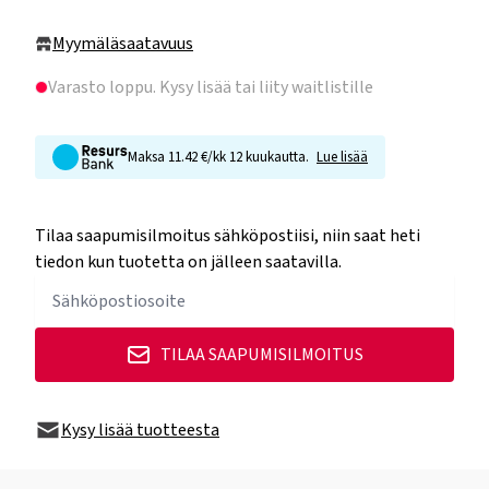
Myymäläsaatavuus
Varasto loppu
. Kysy lisää tai liity waitlistille
Maksa 11.42 €/kk 12 kuukautta.
Lue lisää
Tilaa saapumisilmoitus sähköpostiisi, niin saat heti
tiedon kun tuotetta on jälleen saatavilla.
TILAA SAAPUMISILMOITUS
Kysy lisää tuotteesta