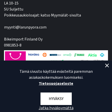
LA 10-15
SU Suljettu
Poikkeusaukioloajat: katso Myymälät-sivulta
myynti@larunpyora.com
Bikeimport Finland Oy
0981853-8
Tämä sivusto käyttää evästeitä paremman
asiakaskokemuksen luomiseksi.
Tietosuojaseloste
HYVÄKSY
Jatka hyväksymättä