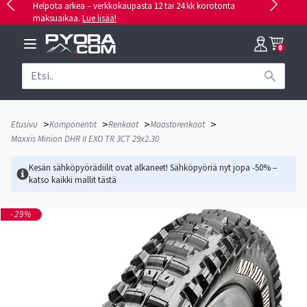
Helpota arkea – verkkokaupasta 12 tai 24 kk korotonta
maksuaikaa.
Lue lisää!
0
>
>
>
>
Etusivu
Komponentit
Renkaat
Maastorenkaat
Maxxis Minion DHR II EXO TR 3CT 29x2.30
Kesän sähköpyörädiilit ovat alkaneet! Sähköpyöriä nyt jopa -50% –
katso kaikki mallit
tästä
-29%