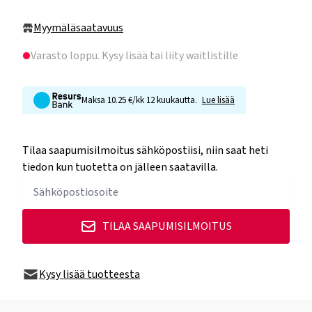
Myymäläsaatavuus
Varasto loppu
. Kysy lisää tai liity waitlistille
Maksa 10.25 €/kk 12 kuukautta.
Lue lisää
Tilaa saapumisilmoitus sähköpostiisi, niin saat heti
tiedon kun tuotetta on jälleen saatavilla.
TILAA SAAPUMISILMOITUS
Kysy lisää tuotteesta