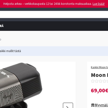
Helpota arkea – verkkokaupasta 12 tai 24 kk korotonta maksuaikaa.
Lue lisää!
RÄ
o
ikki mallit
tästä
Kaikki Moon t
Moon R
69,00
Myymäl