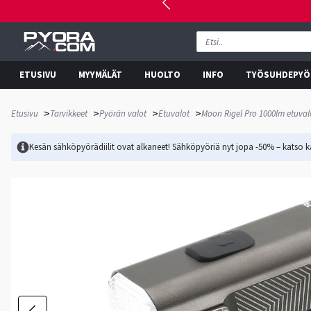
ETUSIVU
MYYMÄLÄT
HUOLTO
INFO
TYÖSUHDEPYÖ
>
>
>
>
Etusivu
Tarvikkeet
Pyörän valot
Etuvalot
Moon Rigel Pro 1000lm etuval
Kesän sähköpyörädiilit ovat alkaneet! Sähköpyöriä nyt jopa -50% – katso ka