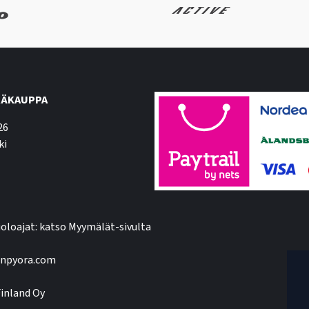
ÄKAUPPA
26
ki
oloajat: katso Myymälät-sivulta
npyora.com
inland Oy