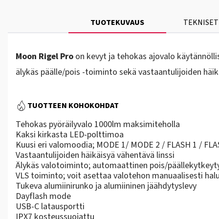
TUOTEKUVAUS
TEKNISET
Moon Rigel Pro
on kevyt ja tehokas ajovalo käytännöllis
älykäs päälle/pois -toiminto sekä vastaantulijoiden häikä
TUOTTEEN KOHOKOHDAT
Tehokas pyöräilyvalo 1000lm maksimiteholla
Kaksi kirkasta LED-polttimoa
Kuusi eri valomoodia; MODE 1/ MODE 2 / FLASH 1 / FLA
Vastaantulijoiden häikäisyä vähentävä linssi
Älykäs valotoiminto; automaattinen pois/päällekytkey
VLS toiminto; voit asettaa valotehon manuaalisesti hal
Tukeva alumiinirunko ja alumiininen jäähdytyslevy
Dayflash mode
USB-C latausportti
IPX7 kosteussuojattu