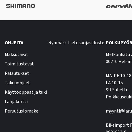
OHJEITA
Ryhmä 0
Tietosuojaseloste
POLKUPYÖR
Maksutavat
Melkonkatu 
00210 Helsin
Toimitustavat
Palautukset
MA-PE 10-18
Takuuohjeet
LA 10-15
SU Suljettu
Käyttöoppaat ja tuki
Poikkeusauki
Lahjakortti
Peruutuslomake
myynti@laru
Bikeimport F