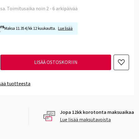
ssa
. Toimitusaika noin 2 - 6 arkipäivää
Maksa 11.35 €/kk 12 kuukautta.
Lue lisää
LISÄÄ OSTOSKORIIN
isää tuotteesta
Jopa 12kk korotonta maksuaikaa
Lue lisää maksutavoista