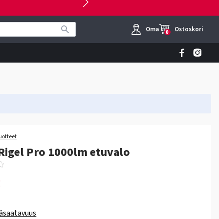
Oma tili
Ostoskori
0
uotteet
igel Pro 1000lm etuvalo
€
äsaatavuus