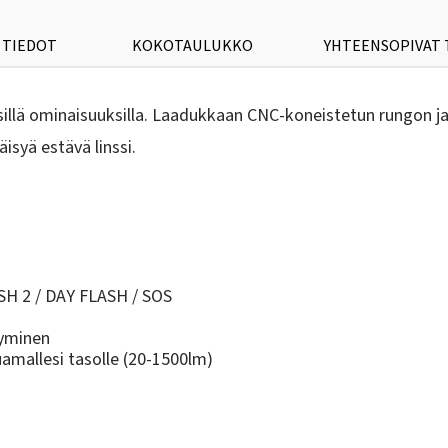
 TIEDOT
KOKOTAULUKKO
YHTEENSOPIVAT
illä ominaisuuksilla. Laadukkaan CNC-koneistetun rungon ja er
isyä estävä linssi.
SH 2 / DAY FLASH / SOS
tyminen
uamallesi tasolle (20-1500lm)