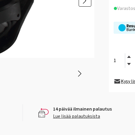
Varasto
Kysy l
14 päivää ilmainen palautus
Lue lisää palautuksista