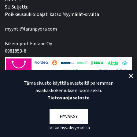
SU Suljettu
Poikkeusaukioloajat: katso Myymälät-sivulta
myynti@larunpyora.com
Bikeimport Finland Oy
0981853-8
Tämä sivusto käyttää evästeitä paremman
asiakaskokemuksen luomiseksi.
Tietosuojaseloste
HYVÄKSY
Jatka hyväksymättä