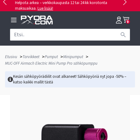
Helpota arkea – verkkokaupasta 12 tai 24 kk korotonta
maksuaikaa.
Lue lisää!
0
>
>
>
>
Etusivu
Tarvikkeet
Pumput
Minipumput
MUC-OFF Airmach Electric Mini Pump Pro sähköpumppu
Kesän sähköpyörädiilit ovat alkaneet! Sähköpyöriä nyt jopa -50% –
katso kaikki mallit
tästä