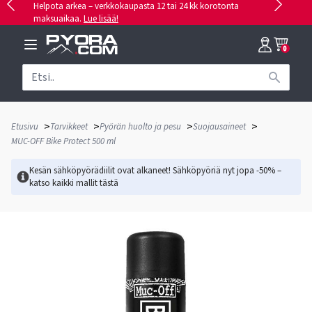
Helpota arkea – verkkokaupasta 12 tai 24 kk korotonta
maksuaikaa.
Lue lisää!
0
>
>
>
>
Etusivu
Tarvikkeet
Pyörän huolto ja pesu
Suojausaineet
MUC-OFF Bike Protect 500 ml
Kesän sähköpyörädiilit ovat alkaneet! Sähköpyöriä nyt jopa -50% –
katso kaikki mallit
tästä