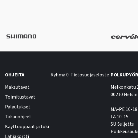
OHJEITA
Ryhmä 0
Tietosuojaseloste
POLKUPYÖR
Maksutavat
Melkonkatu 
00210 Helsin
Toimitustavat
Palautukset
MA-PE 10-18
Takuuohjeet
LA 10-15
SU Suljettu
Käyttöoppaat ja tuki
Poikkeusauki
Lahjakortti