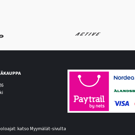
ÄKAUPPA
26
ki
oloajat: katso Myymälät-sivulta