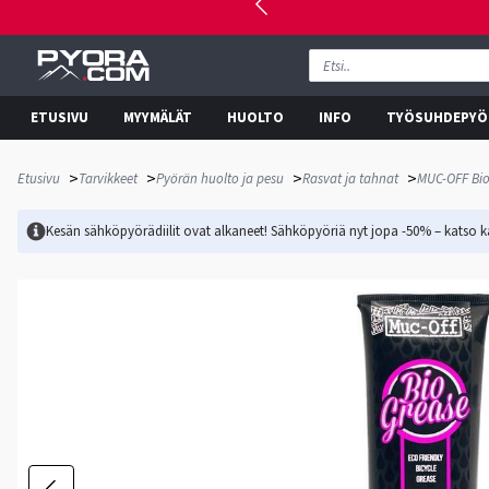
ETUSIVU
MYYMÄLÄT
HUOLTO
INFO
TYÖSUHDEPYÖ
>
>
>
>
Etusivu
Tarvikkeet
Pyörän huolto ja pesu
Rasvat ja tahnat
MUC-OFF Bio
Kesän sähköpyörädiilit ovat alkaneet! Sähköpyöriä nyt jopa -50% – katso ka