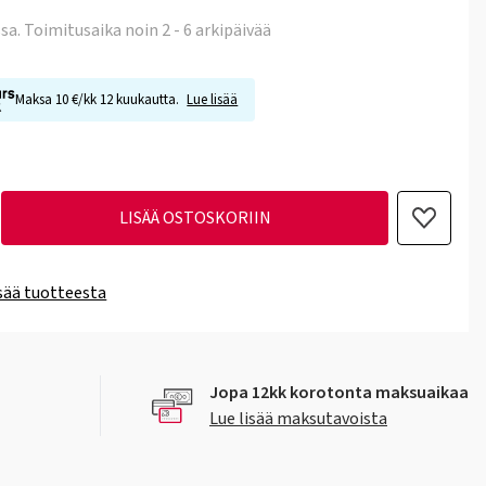
ssa
. Toimitusaika noin 2 - 6 arkipäivää
Maksa 10 €/kk 12 kuukautta.
Lue lisää
LISÄÄ OSTOSKORIIN
isää tuotteesta
Jopa 12kk korotonta maksuaikaa
Lue lisää maksutavoista