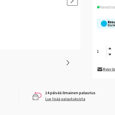
Varasto
Kysy l
14 päivää ilmainen palautus
Lue lisää palautuksista