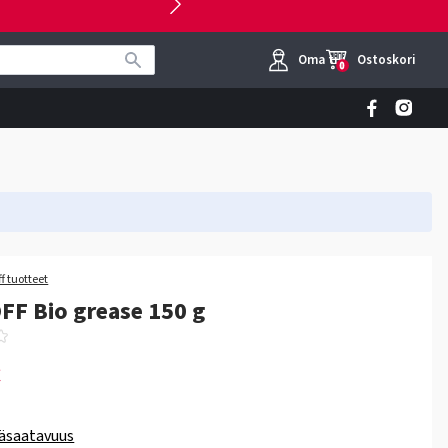
Oma tili
Ostoskori
0
f tuotteet
F Bio grease 150 g
€
äsaatavuus