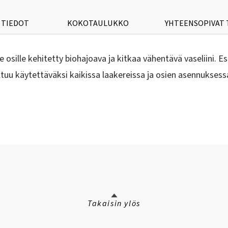
 TIEDOT
KOKOTAULUKKO
YHTEENSOPIVAT
ille osille kehitetty biohajoava ja kitkaa vähentävä vaseliini
eltuu käytettäväksi kaikissa laakereissa ja osien asennuksess
Takaisin ylös