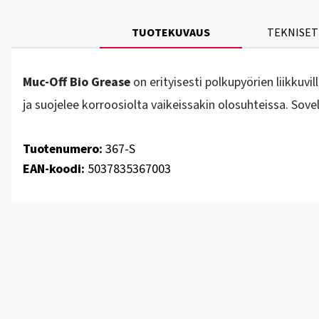
TUOTEKUVAUS
TEKNISET
Muc-Off Bio Grease
on erityisesti polkupyörien liikkuv
ja suojelee korroosiolta vaikeissakin olosuhteissa. Sov
Tuotenumero:
367-S
EAN-koodi:
5037835367003