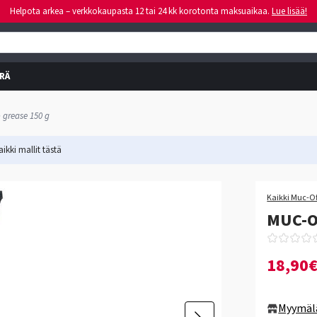
Helpota arkea – verkkokaupasta 12 tai 24 kk korotonta maksuaikaa.
Lue lisää!
RÄ
 grease 150 g
ikki mallit
tästä
Kaikki Muc-Of
MUC-OF
18,90
Myymäl