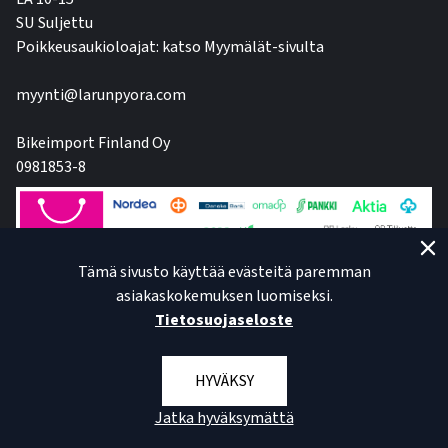
SU Suljettu
Poikkeusaukioloajat: katso Myymälät-sivulta
myynti@larunpyora.com
Bikeimport Finland Oy
0981853-8
Tämä sivusto käyttää evästeitä paremman
asiakaskokemuksen luomiseksi.
Tietosuojaseloste
HYVÄKSY
Jatka hyväksymättä