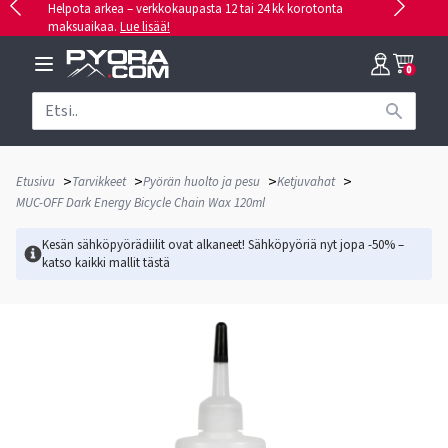
Helpota arkea – verkkokaupasta 12 tai 24 kk korotonta
maksuaikaa.
Lue lisää!
0
>
>
>
>
Etusivu
Tarvikkeet
Pyörän huolto ja pesu
Ketjuvahat
MUC-OFF Dark Energy Bicycle Chain Wax 120ml
Kesän sähköpyörädiilit ovat alkaneet! Sähköpyöriä nyt jopa -50% –
katso kaikki mallit
tästä