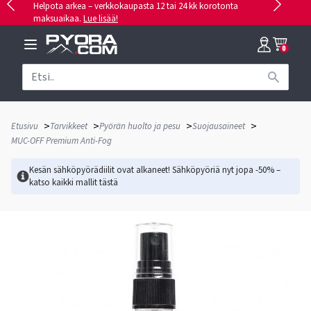
Helpota arkea – verkkokaupasta 12 tai 24 kk korotonta
maksuaikaa.
Lue lisää!
0
>
>
>
>
Etusivu
Tarvikkeet
Pyörän huolto ja pesu
Suojausaineet
MUC-OFF Premium Anti-Fog
Kesän sähköpyörädiilit ovat alkaneet! Sähköpyöriä nyt jopa -50% –
katso kaikki mallit
tästä