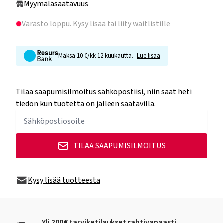
Myymäläsaatavuus
Varasto loppu
. Kysy lisää tai liity waitlistille
Maksa 10 €/kk 12 kuukautta.
Lue lisää
Tilaa saapumisilmoitus sähköpostiisi, niin saat heti
tiedon kun tuotetta on jälleen saatavilla.
TILAA SAAPUMISILMOITUS
Kysy lisää tuotteesta
Yli 200€ tarviketilaukset rahtivapaasti