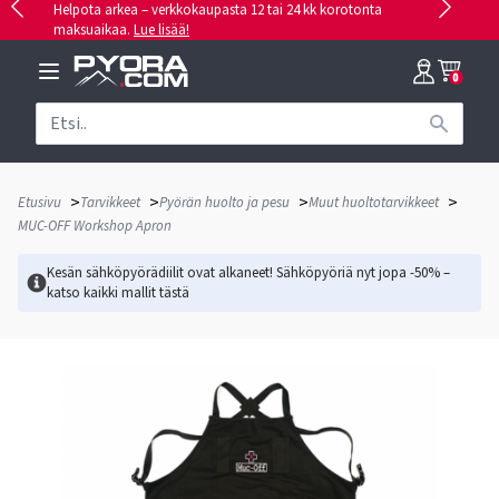
Helpota arkea – verkkokaupasta 12 tai 24 kk korotonta
maksuaikaa.
Lue lisää!
0
>
>
>
>
Etusivu
Tarvikkeet
Pyörän huolto ja pesu
Muut huoltotarvikkeet
MUC-OFF Workshop Apron
Kesän sähköpyörädiilit ovat alkaneet! Sähköpyöriä nyt jopa -50% –
katso kaikki mallit
tästä