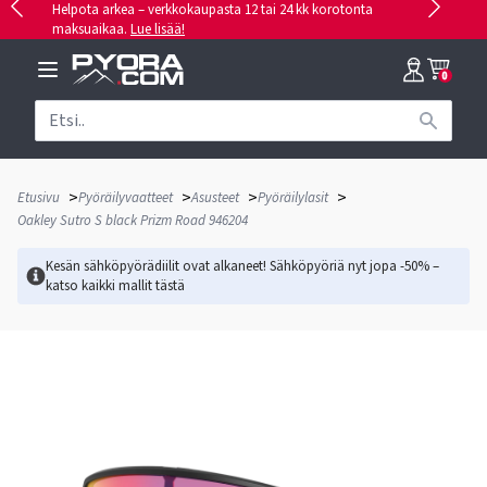
Helpota arkea – verkkokaupasta 12 tai 24 kk korotonta
maksuaikaa.
Lue lisää!
0
>
>
>
>
Etusivu
Pyöräilyvaatteet
Asusteet
Pyöräilylasit
Oakley Sutro S black Prizm Road 946204
Kesän sähköpyörädiilit ovat alkaneet! Sähköpyöriä nyt jopa -50% –
katso kaikki mallit
tästä