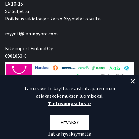
LA 10-15
SU Suljettu
Poikkeusaukioloajat: katso Myymälät-sivulta
myynti@larunpyora.com
Bikeimport Finland Oy
0981853-8
Tämä sivusto käyttää evästeitä paremman
asiakaskokemuksen luomiseksi.
Tietosuojaseloste
HYVÄKSY
Jatka hyväksymättä