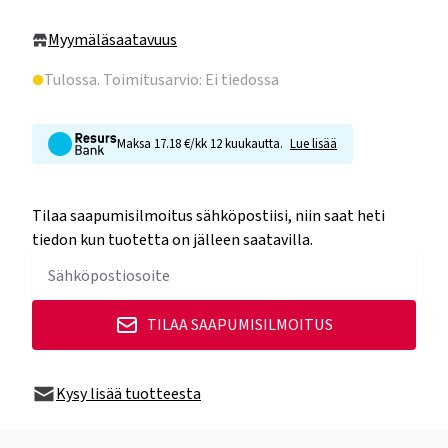
Myymäläsaatavuus
Tulossa
. Toimitusarvio: Ei tiedossa
Maksa 17.18 €/kk 12 kuukautta.
Lue lisää
Tilaa saapumisilmoitus sähköpostiisi, niin saat heti
tiedon kun tuotetta on jälleen saatavilla.
TILAA SAAPUMISILMOITUS
Kysy lisää tuotteesta