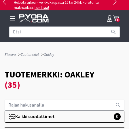
Helpota arkea – verkkokaupasta 12 tai 24 kk korotonta
maksuaikaa.
Lue lisää!
0
>
>
Etusivu
Tuotemerkit
Oakley
TUOTEMERKKI: OAKLEY
(35)
Kaikki suodattimet
0