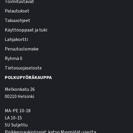
Toimitustavat
Palautukset
Takuuohjeet
Käyttöoppaat ja tuki
Lahjakortti
Peruutuslomake
Ryhmä 0
Tietosuojaseloste
POLKUPYÖRÄKAUPPA
Melkonkatu 26
00210 Helsinki
MA-PE 10-18
LA 10-15
SU Suljettu
Poikkeusaukioloajat: katso Myymälät-sivulta