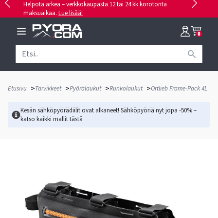
Helpota arkea – verkkokaupasta 12 tai 24 kk korotonta
maksuaikaa.
Lue lisää!
0
>
>
>
>
Etusivu
Tarvikkeet
Pyörälaukut
Runkolaukut
Ortlieb Frame-Pack 4L
Kesän sähköpyörädiilit ovat alkaneet! Sähköpyöriä nyt jopa -50% –
katso kaikki mallit
tästä