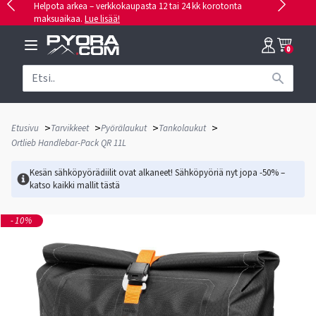
Helpota arkea – verkkokaupasta 12 tai 24 kk korotonta
maksuaikaa.
Lue lisää!
0
>
>
>
>
Etusivu
Tarvikkeet
Pyörälaukut
Tankolaukut
Ortlieb Handlebar-Pack QR 11L
Kesän sähköpyörädiilit ovat alkaneet! Sähköpyöriä nyt jopa -50% –
katso kaikki mallit
tästä
-10%