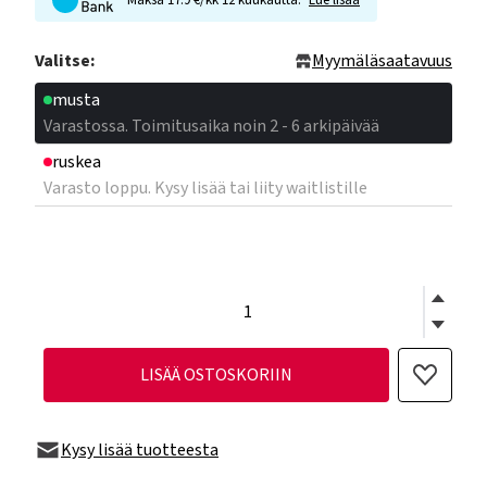
Maksa 17.9 €/kk 12 kuukautta.
Lue lisää
Valitse:
Myymäläsaatavuus
musta
Varastossa. Toimitusaika noin 2 - 6 arkipäivää
ruskea
Varasto loppu. Kysy lisää tai liity waitlistille
LISÄÄ OSTOSKORIIN
Kysy lisää tuotteesta