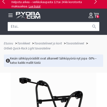
Helpota arkea – verkkokaupasta 12 tai 24 kk korotonta
maksuaikaa.
Lue lisää!
0
>
>
>
>
Etusivu
Tarvikkeet
Tavaratelineet ja korit
Tavaratelineet
Ortlieb Quick-Rack Light tavarateline
Kesän sähköpyörädiilit ovat alkaneet! Sähköpyöriä nyt jopa -50% –
katso kaikki mallit
tästä