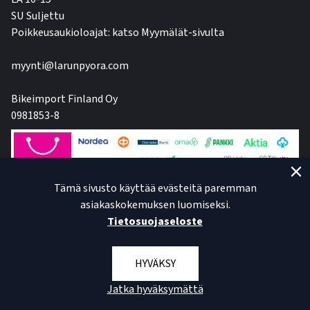
SU Suljettu
Poikkeusaukioloajat: katso Myymälät-sivulta
myynti@larunpyora.com
Bikeimport Finland Oy
0981853-8
Tämä sivusto käyttää evästeitä paremman
asiakaskokemuksen luomiseksi.
Tietosuojaseloste
HYVÄKSY
Jatka hyväksymättä