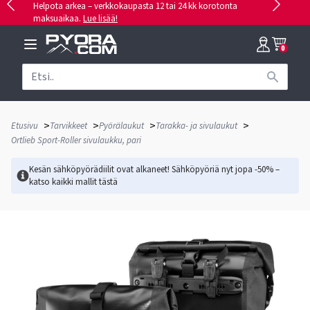
Helpota arkea – verkkokaupasta 12 tai 24 kk korotonta
maksuaikaa.
Lue lisää!
0
>
>
>
>
Etusivu
Tarvikkeet
Pyörälaukut
Tarakka- ja sivulaukut
Ortlieb Sport-Roller sivulaukku, pari
Kesän sähköpyörädiilit ovat alkaneet! Sähköpyöriä nyt jopa -50% –
katso kaikki mallit
tästä