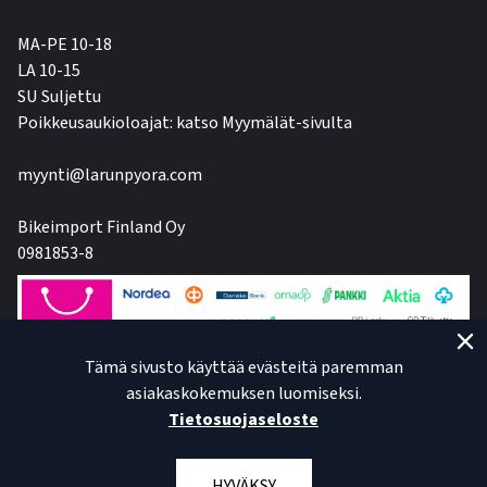
MA-PE 10-18
LA 10-15
SU Suljettu
Poikkeusaukioloajat: katso Myymälät-sivulta
myynti@larunpyora.com
Bikeimport Finland Oy
0981853-8
Tämä sivusto käyttää evästeitä paremman
asiakaskokemuksen luomiseksi.
Tietosuojaseloste
HYVÄKSY