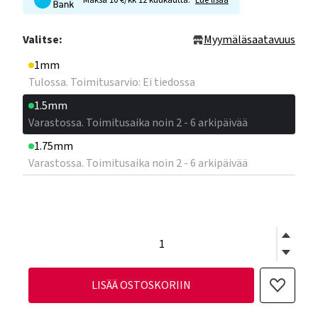
Maksa 10 €/kk 12 kuukautta.
Lue lisää
Valitse:
Myymäläsaatavuus
1mm
Tulossa. Toimitusarvio: Ei tiedossa
1.5mm
Varastossa. Toimitusaika noin 2 - 6 arkipäivää
1.75mm
Varastossa. Toimitusaika noin 2 - 6 arkipäivää
LISÄÄ OSTOSKORIIN