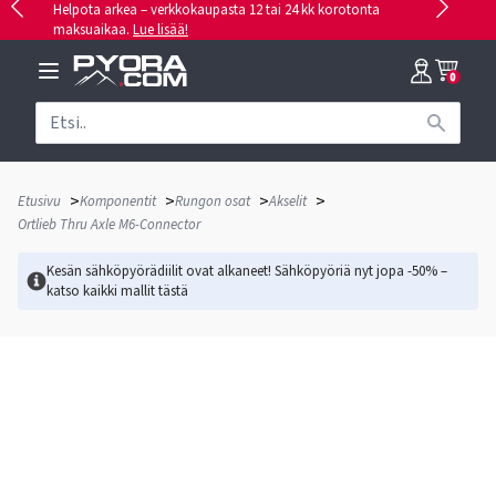
Helpota arkea – verkkokaupasta 12 tai 24 kk korotonta
maksuaikaa.
Lue lisää!
0
>
>
>
>
Etusivu
Komponentit
Rungon osat
Akselit
Ortlieb Thru Axle M6-Connector
Kesän sähköpyörädiilit ovat alkaneet! Sähköpyöriä nyt jopa -50% –
katso kaikki mallit
tästä