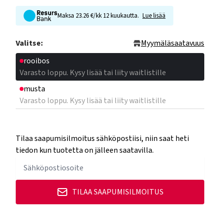
Maksa 23.26 €/kk 12 kuukautta.
Lue lisää
Valitse:
Myymäläsaatavuus
rooibos
Varasto loppu. Kysy lisää tai liity waitlistille
musta
Varasto loppu. Kysy lisää tai liity waitlistille
Tilaa saapumisilmoitus sähköpostiisi, niin saat heti
tiedon kun tuotetta on jälleen saatavilla.
TILAA SAAPUMISILMOITUS