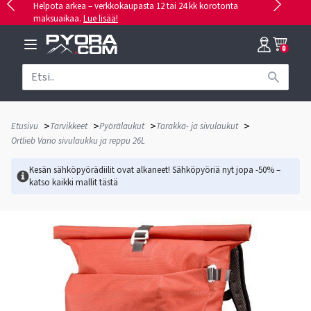
Helpota arkea – verkkokaupasta 12 tai 24 kk korotonta
maksuaikaa.
Lue lisää!
0
>
>
>
>
Etusivu
Tarvikkeet
Pyörälaukut
Tarakka- ja sivulaukut
Ortlieb Vario sivulaukku ja reppu 26L
Kesän sähköpyörädiilit ovat alkaneet! Sähköpyöriä nyt jopa -50% –
katso kaikki mallit
tästä