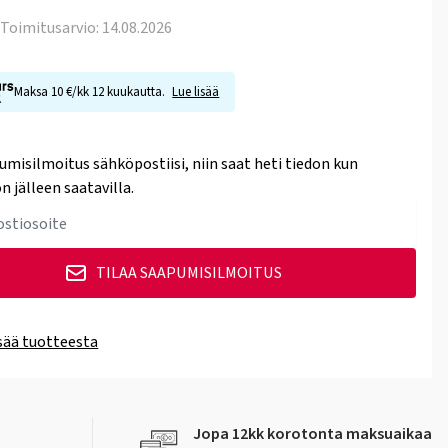
. Toimitusarvio: 14.08.2026
Maksa 10 €/kk 12 kuukautta.
Lue lisää
umisilmoitus sähköpostiisi, niin saat heti tiedon kun
n jälleen saatavilla.
TILAA SAAPUMISILMOITUS
isää tuotteesta
Jopa 12kk korotonta maksuaikaa