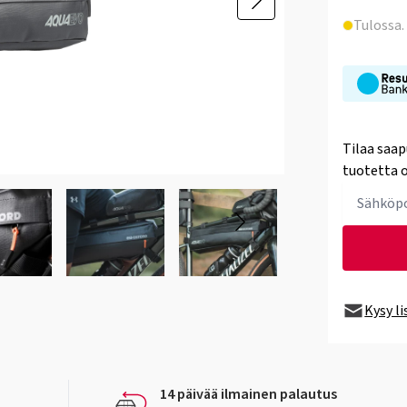
Tulossa
Tilaa saap
tuotetta o
Kysy l
14 päivää ilmainen palautus