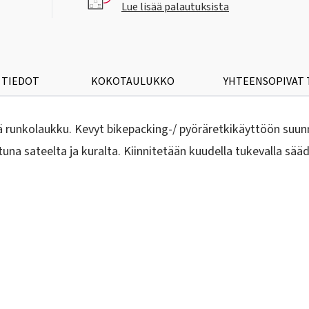
Lue lisää palautuksista
 TIEDOT
KOKOTAULUKKO
YHTEENSOPIVAT
ä runkolaukku. Kevyt bikepacking-/ pyöräretkikäyttöön suunni
tuna sateelta ja kuralta. Kiinnitetään kuudella tukevalla sää