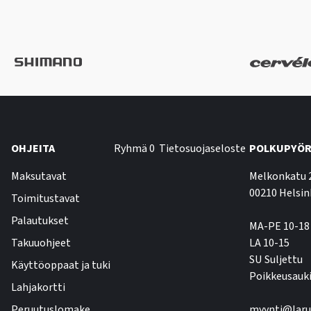
OHJEITA
Ryhmä 0
Tietosuojaseloste
POLKUPYÖR
Maksutavat
Melkonkatu 
00210 Helsin
Toimitustavat
Palautukset
MA-PE 10-18
Takuuohjeet
LA 10-15
SU Suljettu
Käyttöoppaat ja tuki
Poikkeusauki
Lahjakortti
Peruutuslomake
myynti@laru