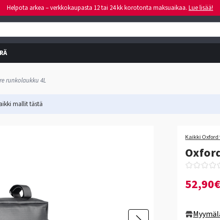
Helpota arkea – verkkokaupasta 12 tai 24 kk korotonta maksuaikaa.
Lue lisää!
RÄ
re runkolaukku 4L
ikki mallit
tästä
Kaikki Oxford 
Oxford
52,90
Myymäl