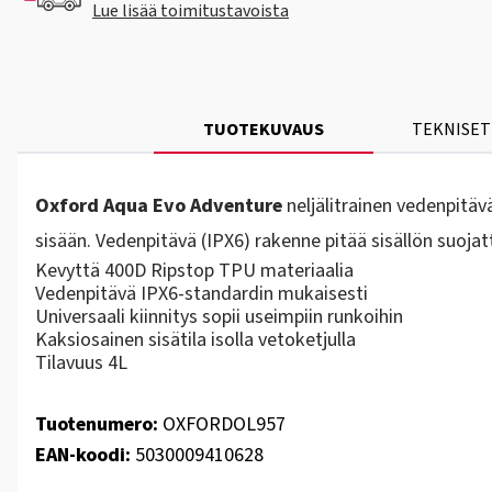
Lue lisää toimitustavoista
TUOTEKUVAUS
TEKNISET
Oxford Aqua Evo Adventure
neljälitrainen vedenpitäv
sisään. Vedenpitävä (IPX6) rakenne pitää sisällön suojat
Kevyttä 400D Ripstop TPU materiaalia
Vedenpitävä IPX6-standardin mukaisesti
Universaali kiinnitys sopii useimpiin runkoihin
Kaksiosainen sisätila isolla vetoketjulla
Tilavuus 4L
Tuotenumero:
OXFORDOL957
EAN-koodi:
5030009410628