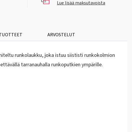
Lue lisää maksutavoista
 TUOTTEET
ARVOSTELUT
teltu runkolaukku, joka istuu siististi runkokolmion
dettävällä tarranauhalla runkoputkien ympärille.