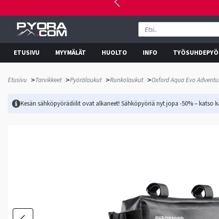
ETUSIVU
MYYMÄLÄT
HUOLTO
INFO
TYÖSUHDEPYÖ
>
>
>
>
Etusivu
Tarvikkeet
Pyörälaukut
Runkolaukut
Oxford Aqua Evo Adventu
Kesän sähköpyörädiilit ovat alkaneet! Sähköpyöriä nyt jopa -50% – katso ka