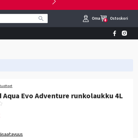
Oma tili
Ostoskori
0
tuotteet
 Aqua Evo Adventure runkolaukku 4L
€
äsaatavuus