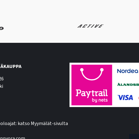
ÄKAUPPA
26
ki
oloajat: katso Myymälät-sivulta
npyora.com