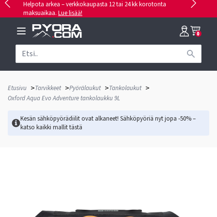
Helpota arkea – verkkokaupasta 12 tai 24 kk korotonta
maksuaikaa.
Lue lisää!
0
>
>
>
>
Etusivu
Tarvikkeet
Pyörälaukut
Tankolaukut
Oxford Aqua Evo Adventure tankolaukku 9L
Kesän sähköpyörädiilit ovat alkaneet! Sähköpyöriä nyt jopa -50% –
katso kaikki mallit
tästä