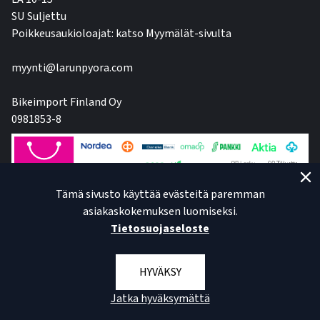
SU Suljettu
Poikkeusaukioloajat: katso Myymälät-sivulta
myynti@larunpyora.com
Bikeimport Finland Oy
0981853-8
Tämä sivusto käyttää evästeitä paremman
asiakaskokemuksen luomiseksi.
Tietosuojaseloste
HYVÄKSY
Jatka hyväksymättä