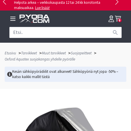
Helpota arkea – verkkokaupasta 12 tai 24 kk korotonta
maksuaikaa.
Lue lisää!
0
>
>
>
>
Etusivu
Tarvikkeet
Muut tarvikkeet
Suojapeitteet
Oxford Aquatex suojakangas yhdelle pyörälle
Kesän sähköpyörädiilit ovat alkaneet! Sähköpyöriä nyt jopa -50% –
katso kaikki mallit
tästä