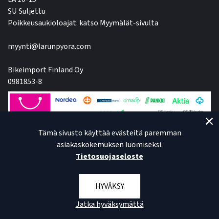
SU Suljettu
Poikkeusaukioloajat: katso Myymälät-sivulta
myynti@larunpyora.com
Bikeimport Finland Oy
0981853-8
Tämä sivusto käyttää evästeitä paremman
asiakaskokemuksen luomiseksi.
Tietosuojaseloste
HYVÄKSY
Jatka hyväksymättä