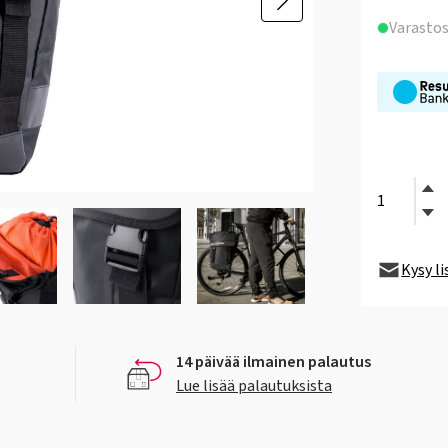
Varasto
Kysy l
14 päivää ilmainen palautus
Lue lisää palautuksista