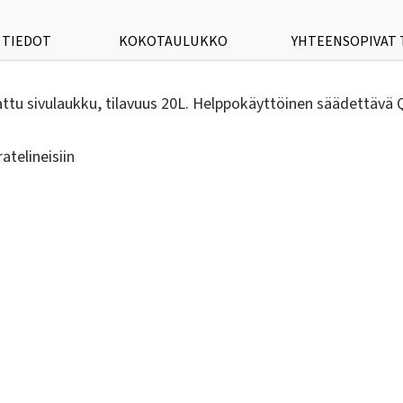
 TIEDOT
KOKOTAULUKKO
YHTEENSOPIVAT
attu sivulaukku, tilavuus 20L. Helppokäyttöinen säädettävä 
telineisiin