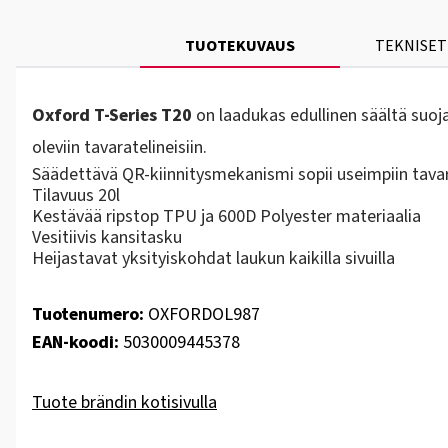
TUOTEKUVAUS
TEKNISET
Oxford T-Series T20
on laadukas edullinen säältä suoj
oleviin tavaratelineisiin.
Säädettävä QR-kiinnitysmekanismi sopii useimpiin tavara
Tilavuus 20l
Kestävää ripstop TPU ja 600D Polyester materiaalia
Vesitiivis kansitasku
Heijastavat yksityiskohdat laukun kaikilla sivuilla
Tuotenumero:
OXFORDOL987
EAN-koodi:
5030009445378
Tuote brändin kotisivulla