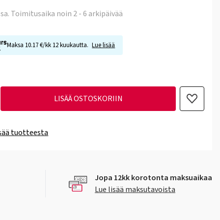
ssa
. Toimitusaika noin 2 - 6 arkipäivää
Maksa 10.17 €/kk 12 kuukautta.
Lue lisää
LISÄÄ OSTOSKORIIN
isää tuotteesta
Jopa 12kk korotonta maksuaikaa
Lue lisää maksutavoista