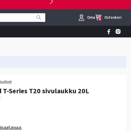
Oma tili
Ostoskori
0
tuotteet
 T-Series T20 sivulaukku 20L
€
äsaatavuus