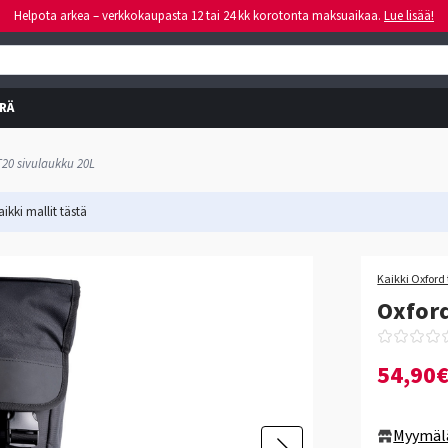
Helpota arkea – verkkokaupasta 12 tai 24 kk korotonta maksuaikaa.
Lue lisää!
RÄ
T20 sivulaukku 20L
ikki mallit
tästä
Kaikki Oxford 
Oxford
54,90
Myymäl