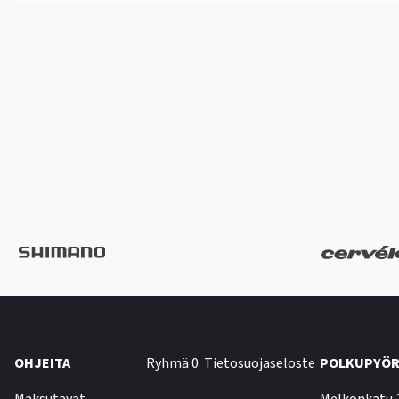
OHJEITA
Ryhmä 0
Tietosuojaseloste
POLKUPYÖR