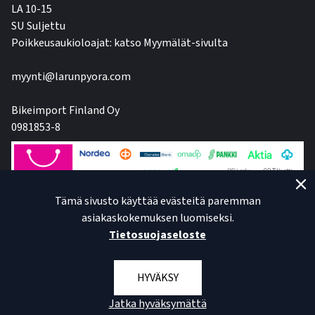
LA 10-15
SU Suljettu
Poikkeusaukioloajat: katso Myymälät-sivulta
myynti@larunpyora.com
Bikeimport Finland Oy
0981853-8
Tämä sivusto käyttää evästeitä paremman
asiakaskokemuksen luomiseksi.
Tietosuojaseloste
HYVÄKSY
Jatka hyväksymättä