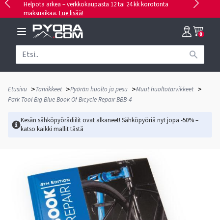
Helpota arkea – verkkokaupasta 12 tai 24 kk korotonta
maksuaikaa.
Lue lisää!
0
>
>
>
>
Etusivu
Tarvikkeet
Pyörän huolto ja pesu
Muut huoltotarvikkeet
Park Tool Big Blue Book Of Bicycle Repair BBB-4
Kesän sähköpyörädiilit ovat alkaneet! Sähköpyöriä nyt jopa -50% –
katso kaikki mallit
tästä