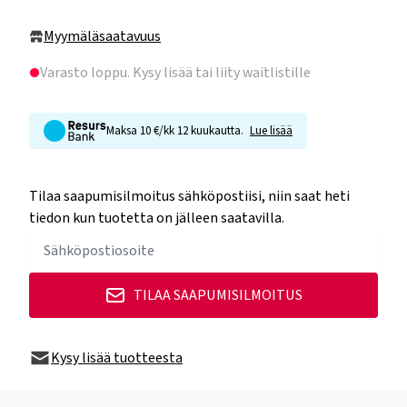
Myymäläsaatavuus
Varasto loppu
. Kysy lisää tai liity waitlistille
Maksa 10 €/kk 12 kuukautta.
Lue lisää
Tilaa saapumisilmoitus sähköpostiisi, niin saat heti
tiedon kun tuotetta on jälleen saatavilla.
TILAA SAAPUMISILMOITUS
Kysy lisää tuotteesta