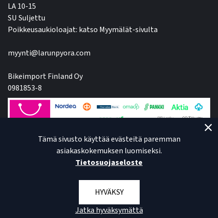
LA 10-15
SU Suljettu
Poikkeusaukioloajat: katso Myymälät-sivulta
myynti@larunpyora.com
Bikeimport Finland Oy
0981853-8
Tämä sivusto käyttää evästeitä paremman
asiakaskokemuksen luomiseksi.
Tietosuojaseloste
HYVÄKSY
Jatka hyväksymättä