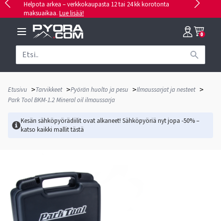
Helpota arkea – verkkokaupasta 12 tai 24 kk korotonta
maksuaikaa.
Lue lisää!
0
>
>
>
>
Etusivu
Tarvikkeet
Pyörän huolto ja pesu
Ilmaussarjat ja nesteet
Park Tool BKM-1.2 Mineral oil ilmaussarja
Kesän sähköpyörädiilit ovat alkaneet! Sähköpyöriä nyt jopa -50% –
katso kaikki mallit
tästä