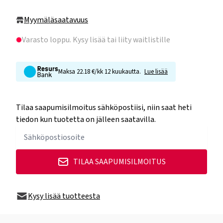
Myymäläsaatavuus
Varasto loppu
. Kysy lisää tai liity waitlistille
Maksa 22.18 €/kk 12 kuukautta.
Lue lisää
Tilaa saapumisilmoitus sähköpostiisi, niin saat heti
tiedon kun tuotetta on jälleen saatavilla.
TILAA SAAPUMISILMOITUS
Kysy lisää tuotteesta