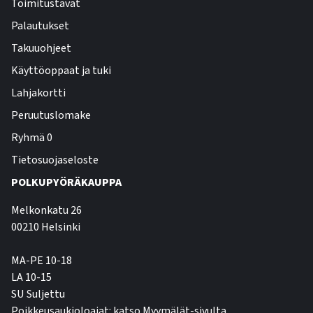
Toimitustavat
Palautukset
Takuuohjeet
Käyttöoppaat ja tuki
Lahjakortti
Peruutuslomake
Ryhmä 0
Tietosuojaseloste
POLKUPYÖRÄKAUPPA
Melkonkatu 26
00210 Helsinki
MA-PE 10-18
LA 10-15
SU Suljettu
Poikkeusaukioloajat: katso Myymälät-sivulta