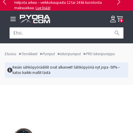
Helpota arkea – verkkokaupasta 12 tai 24 kk korotonta
maksuaikaa.
Lue lisää!
0
>
>
>
>
Etusivu
Tarvikkeet
Pumput
Iskaripumput
PRO Iskaripumppu
Kesän sähköpyörädiilit ovat alkaneet! Sähköpyöriä nyt jopa -50% –
katso kaikki mallit
tästä