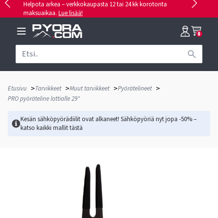
Helpota arkea – verkkokaupasta 12 tai 24 kk korotonta
maksuaikaa.
Lue lisää!
0
>
>
>
>
Etusivu
Tarvikkeet
Muut tarvikkeet
Pyörätelineet
PRO pyöräteline lattialle 29"
Kesän sähköpyörädiilit ovat alkaneet! Sähköpyöriä nyt jopa -50% –
katso kaikki mallit
tästä