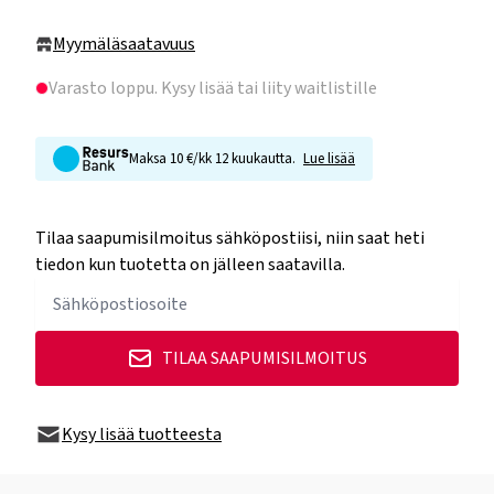
Myymäläsaatavuus
Varasto loppu
. Kysy lisää tai liity waitlistille
Maksa 10 €/kk 12 kuukautta.
Lue lisää
Tilaa saapumisilmoitus sähköpostiisi, niin saat heti
tiedon kun tuotetta on jälleen saatavilla.
TILAA SAAPUMISILMOITUS
Kysy lisää tuotteesta