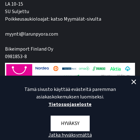
LA 10-15
SU Suljettu
Poikkeusaukioloajat: katso Myymälät-sivulta
myynti@larunpyora.com
Bikeimport Finland Oy
0981853-8
Tämä sivusto käyttää evästeitä paremman
asiakaskokemuksen luomiseksi.
Tietosuojaseloste
HYVÄKSY
Jatka hyväksymättä