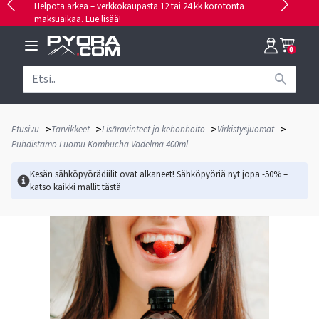
Helpota arkea – verkkokaupasta 12 tai 24 kk korotonta
maksuaikaa.
Lue lisää!
0
>
>
>
>
Etusivu
Tarvikkeet
Lisäravinteet ja kehonhoito
Virkistysjuomat
Puhdistamo Luomu Kombucha Vadelma 400ml
Kesän sähköpyörädiilit ovat alkaneet! Sähköpyöriä nyt jopa -50% –
katso kaikki mallit
tästä