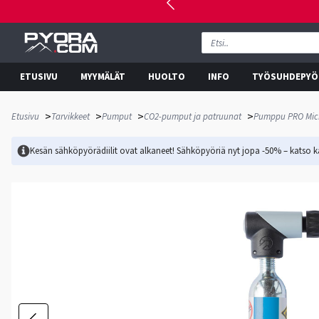
ETUSIVU
MYYMÄLÄT
HUOLTO
INFO
TYÖSUHDEPYÖ
>
>
>
>
Etusivu
Tarvikkeet
Pumput
CO2-pumput ja patruunat
Pumppu PRO Micr
Kesän sähköpyörädiilit ovat alkaneet! Sähköpyöriä nyt jopa -50% – katso ka