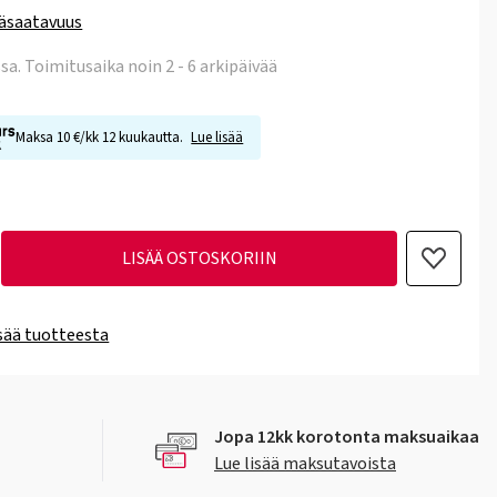
äsaatavuus
ssa
. Toimitusaika noin 2 - 6 arkipäivää
Maksa 10 €/kk 12 kuukautta.
Lue lisää
LISÄÄ OSTOSKORIIN
isää tuotteesta
Jopa 12kk korotonta maksuaikaa
Lue lisää maksutavoista