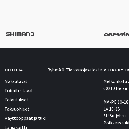
OHJEITA
Ryhmä 0
Tietosuojaseloste
POLKUPYÖR
Maksutavat
Melkonkatu 
00210 Helsin
Toimitustavat
Palautukset
MA-PE 10-18
Takuuohjeet
LA 10-15
SU Suljettu
Käyttöoppaat ja tuki
Poikkeusauki
Lahjakortti