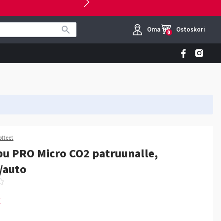
Oma tili
Ostoskori
0
otteet
u PRO Micro CO2 patruunalle,
/auto
€