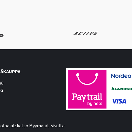
ÄKAUPPA
26
ki
oloajat: katso Myymälät-sivulta