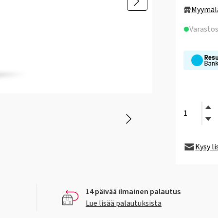
Myymäl
Varasto
Kysy l
14 päivää ilmainen palautus
Lue lisää palautuksista