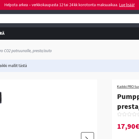
Helpota arkea – verkkokaupasta 12 tai 24 kk korotonta maksuaikaa.
Lue lisää!
RÄ
o CO2 patruunalle, presta/auto
ikki mallit
tästä
Kaikki PRO tu
Pumpp
presta
17,90