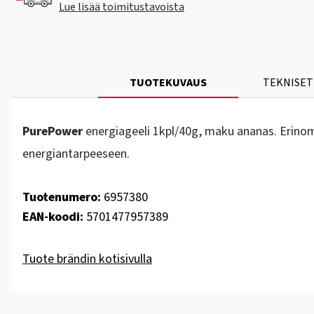
Lue lisää toimitustavoista
TUOTEKUVAUS
TEKNISET
PurePower
energiageeli 1kpl/40g, maku ananas. Erinomai
energiantarpeeseen.
Tuotenumero:
6957380
EAN-koodi:
5701477957389
Tuote brändin kotisivulla