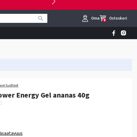
Oma tili
Ostoskori
0
wer tuotteet
wer Energy Gel ananas 40g
äsaatavuus