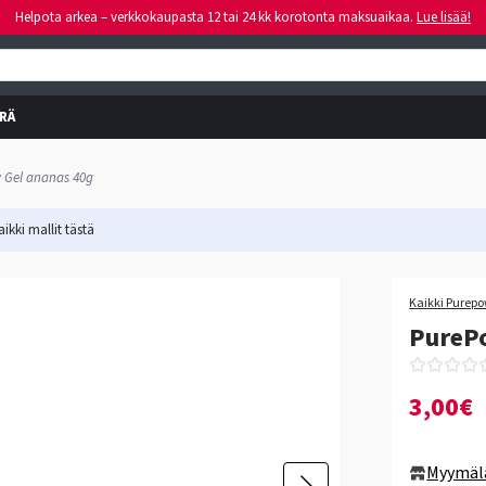
Helpota arkea – verkkokaupasta 12 tai 24 kk korotonta maksuaikaa.
Lue lisää!
RÄ
 Gel ananas 40g
ikki mallit
tästä
Kaikki Purepo
PurePo
3,00€
Myymäl