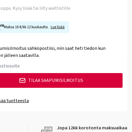
 loppu
. Kysy lisää tai liity waitlistille
Maksa 10 €/kk 12 kuukautta.
Lue lisää
umisilmoitus sähköpostiisi, niin saat heti tiedon kun
n jälleen saatavilla.
TILAA SAAPUMISILMOITUS
isää tuotteesta
Jopa 12kk korotonta maksuaikaa