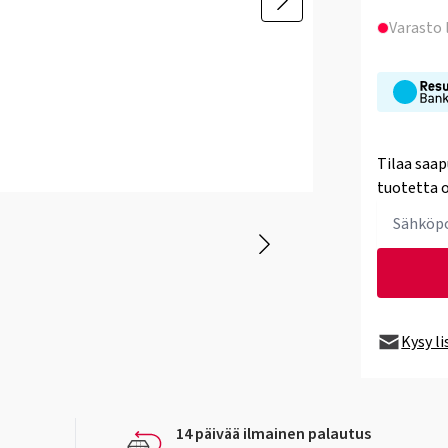
Varasto
Tilaa saap
tuotetta o
Kysy l
14 päivää ilmainen palautus