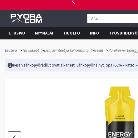
ETUSIVU
MYYMÄLÄT
HUOLTO
INFO
TYÖSUHDEPYÖ
>
>
>
>
Etusivu
Tarvikkeet
Lisäravinteet ja kehonhoito
Geelit
PurePower Energy
Kesän sähköpyörädiilit ovat alkaneet! Sähköpyöriä nyt jopa -50% – katso ka