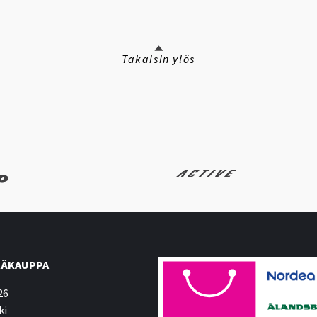
Takaisin ylös
ÄKAUPPA
26
ki