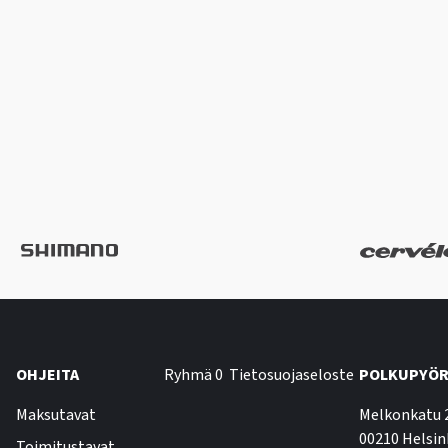
OHJEITA
Ryhmä 0
Tietosuojaseloste
POLKUPYÖR
Maksutavat
Melkonkatu 
00210 Helsin
Toimitustavat