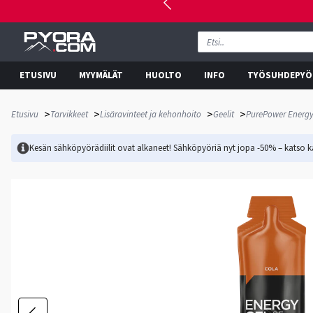
ETUSIVU
MYYMÄLÄT
HUOLTO
INFO
TYÖSUHDEPYÖ
>
>
>
>
Etusivu
Tarvikkeet
Lisäravinteet ja kehonhoito
Geelit
PurePower Energy
Kesän sähköpyörädiilit ovat alkaneet! Sähköpyöriä nyt jopa -50% – katso ka