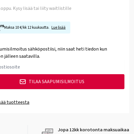
 loppu
. Kysy lisää tai liity waitlistille
Maksa 10 €/kk 12 kuukautta.
Lue lisää
umisilmoitus sähköpostiisi, niin saat heti tiedon kun
n jälleen saatavilla.
TILAA SAAPUMISILMOITUS
isää tuotteesta
Jopa 12kk korotonta maksuaikaa