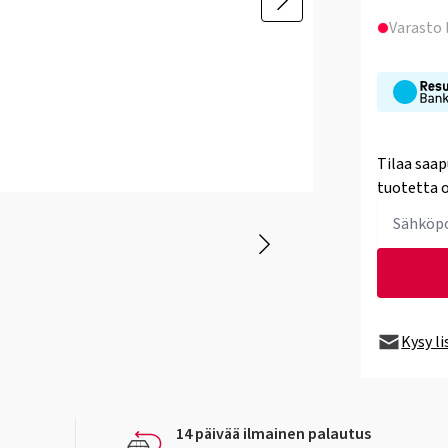
Varasto
Tilaa saap
tuotetta o
Kysy l
14 päivää ilmainen palautus