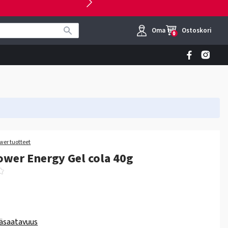
Oma tili
Ostoskori
0
wer tuotteet
wer Energy Gel cola 40g
äsaatavuus