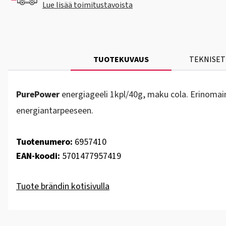
Lue lisää toimitustavoista
TUOTEKUVAUS
TEKNISET
PurePower
energiageeli 1kpl/40g, maku cola. Erinomainen
energiantarpeeseen.
Tuotenumero:
6957410
EAN-koodi:
5701477957419
Tuote brändin kotisivulla