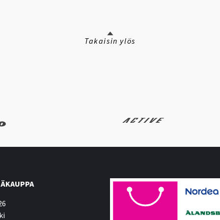
Takaisin ylös
ÄKAUPPA
26
ki