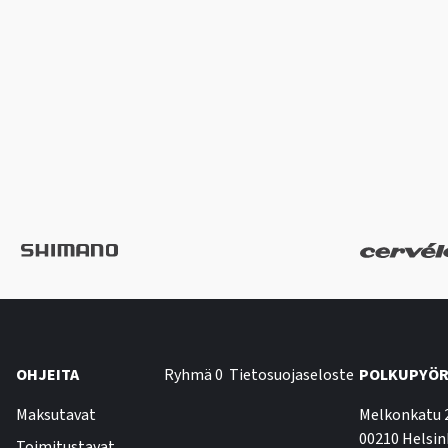
OHJEITA
Ryhmä 0
Tietosuojaseloste
POLKUPYÖR
Maksutavat
Melkonkatu 
00210 Helsin
Toimitustavat