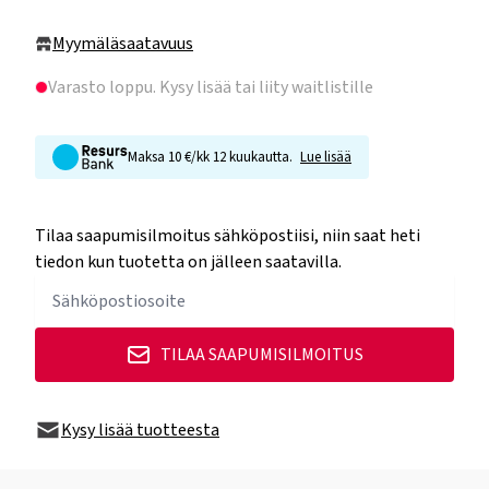
Myymäläsaatavuus
Varasto loppu
. Kysy lisää tai liity waitlistille
Maksa 10 €/kk 12 kuukautta.
Lue lisää
Tilaa saapumisilmoitus sähköpostiisi, niin saat heti
tiedon kun tuotetta on jälleen saatavilla.
TILAA SAAPUMISILMOITUS
Kysy lisää tuotteesta