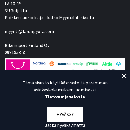
LA 10-15
SU Suljettu
Poikkeusaukioloajat: katso Myymälät-sivulta
myynti@larunpyora.com
Bikeimport Finland Oy
0981853-8
Tämä sivusto käyttää evästeitä paremman
asiakaskokemuksen luomiseksi.
Tietosuojaseloste
HYVÄKSY
Jatka hyväksymättä