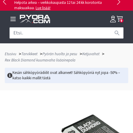
Helpota arkea – verkkokaupasta 12 tai 24 kk korotonta
maksuaikaa.
Lue lisää!
0
>
>
>
>
Etusivu
Tarvikkeet
Pyörän huolto ja pesu
Ketjuvahat
Rex Black Diamond kuumavaha lisäainepala
Kesän sähköpyörädiilit ovat alkaneet! Sähköpyöriä nyt jopa -50% –
katso kaikki mallit
tästä