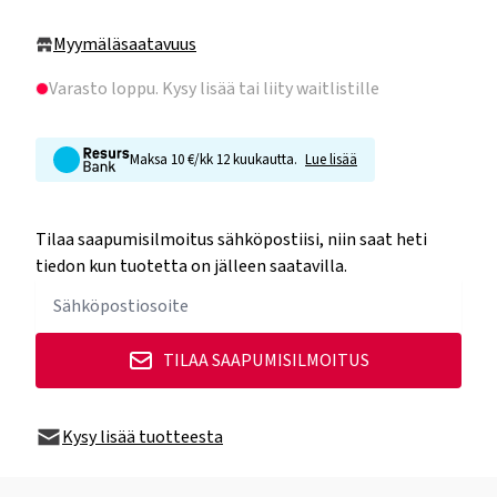
Myymäläsaatavuus
Varasto loppu
. Kysy lisää tai liity waitlistille
Maksa 10 €/kk 12 kuukautta.
Lue lisää
Tilaa saapumisilmoitus sähköpostiisi, niin saat heti
tiedon kun tuotetta on jälleen saatavilla.
TILAA SAAPUMISILMOITUS
Kysy lisää tuotteesta