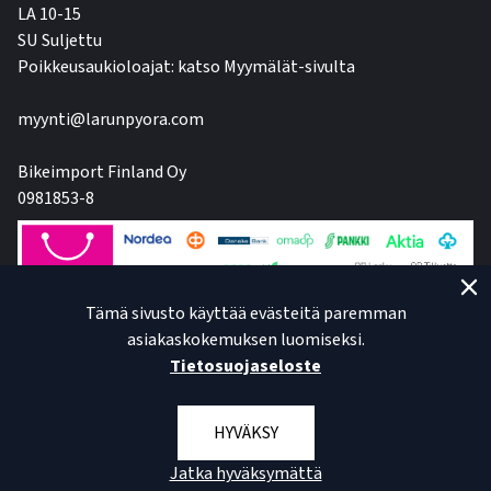
LA 10-15
SU Suljettu
Poikkeusaukioloajat: katso Myymälät-sivulta
myynti@larunpyora.com
Bikeimport Finland Oy
0981853-8
Tämä sivusto käyttää evästeitä paremman
asiakaskokemuksen luomiseksi.
Tietosuojaseloste
HYVÄKSY
Jatka hyväksymättä