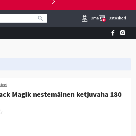
Oma tili
Ostoskori
0
tteet
ack Magik nestemäinen ketjuvaha 180
€