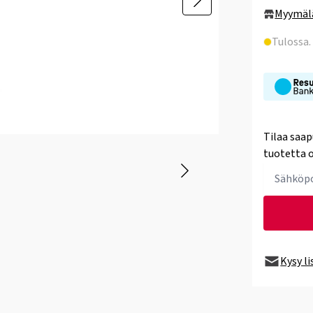
Myymäl
Tulossa
Tilaa saap
tuotetta o
Kysy l