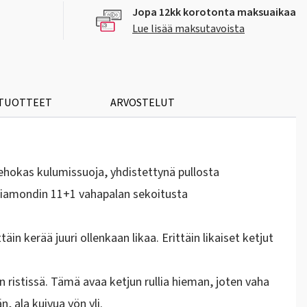
Jopa 12kk korotonta maksuaikaa
Lue lisää maksutavoista
 TUOTTEET
ARVOSTELUT
hokas kulumissuoja, yhdistettynä pullosta
k Diamondin 11+1 vahapalan sekoitusta
äin kerää juuri ollenkaan likaa. Erittäin likaiset ketjut
 ristissä. Tämä avaa ketjun rullia hieman, joten vaha
, ala kuivua yön yli.