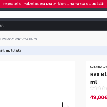
Helpota arkea – verkkokaupasta 12 tai 24 kk korotonta maksuaikaa.
Lue lisää!
RÄ
nestemäinen ketjuvaha 180 ml
ikki mallit
tästä
Kaikki Rex tuo
Rex Bl
ml
49,00