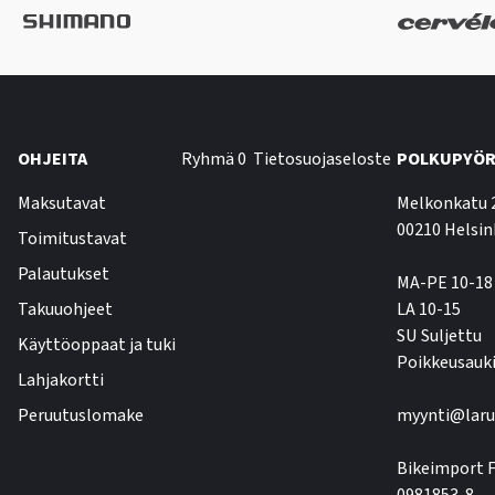
OHJEITA
Ryhmä 0
Tietosuojaseloste
POLKUPYÖR
Maksutavat
Melkonkatu 
00210 Helsin
Toimitustavat
Palautukset
MA-PE 10-18
Takuuohjeet
LA 10-15
SU Suljettu
Käyttöoppaat ja tuki
Poikkeusauki
Lahjakortti
Peruutuslomake
myynti@laru
Bikeimport F