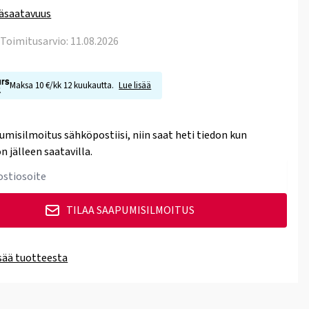
äsaatavuus
. Toimitusarvio: 11.08.2026
Maksa 10 €/kk 12 kuukautta.
Lue lisää
umisilmoitus sähköpostiisi, niin saat heti tiedon kun
n jälleen saatavilla.
TILAA SAAPUMISILMOITUS
isää tuotteesta