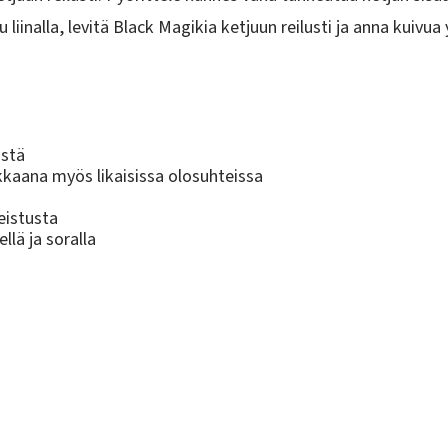
 liinalla, levitä Black Magikia ketjuun reilusti ja anna kuivua y
ästä
kkaana myös likaisissa olosuhteissa
eistusta
lä ja soralla