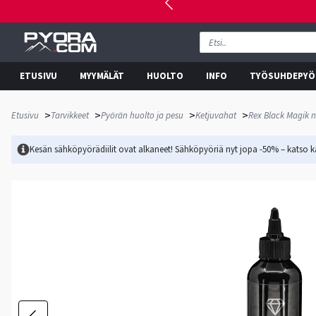
ETUSIVU
MYYMÄLÄT
HUOLTO
INFO
TYÖSUHDEPYÖ
>
>
>
>
Etusivu
Tarvikkeet
Pyörän huolto ja pesu
Ketjuvahat
Rex Black Magik 
Kesän sähköpyörädiilit ovat alkaneet! Sähköpyöriä nyt jopa -50% – katso ka