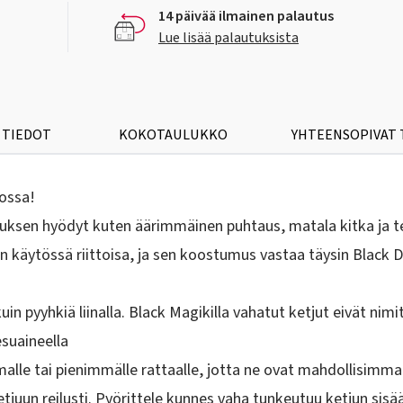
14 päivää ilmainen palautus
Lue lisää palautuksista
 TIEDOT
KOKOTAULUKKO
YHTEENSOPIVAT
ossa!
ksen hyödyt kuten äärimmäinen puhtaus, matala kitka ja te
 on käytössä riittoisa, ja sen koostumus vastaa täysin Blac
 pyyhkiä liinalla. Black Magikilla vahatut ketjut eivät nimitt
esuaineella
alle tai pienimmälle rattaalle, jotta ne ovat mahdollisimman
uun reilusti. Pyörittele kunnes vaha tunkeutuu ketjun sisään