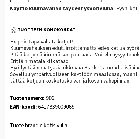
Käyttö kuumavahan täydennysvoiteluna:
Pyyhi ketju
TUOTTEEN KOHOKOHDAT
Helpoin tapa vahata ketjut!
Kuumavahauksen edut, irroittamatta edes ketjua pyör
Pitää ketjun äärimmäisen puhtaana. Voitelu pysyy teho
Erittäin matala kitkataso
Hyödyntää ennätyksiä rikkovaa Black Diamond - lisäain
Soveltuu ympärivuotiseen käyttöön maastossa, maantiel
Jättää ketjuun kosketuskuivan ja kovan vahapinnan
Tuotenumero:
906
EAN-koodi:
6417839009069
Tuote brändin kotisivulla