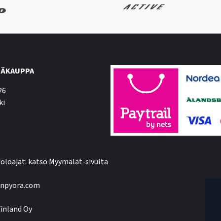
ÄKAUPPA
26
ki
oloajat: katso Myymälät-sivulta
npyora.com
inland Oy