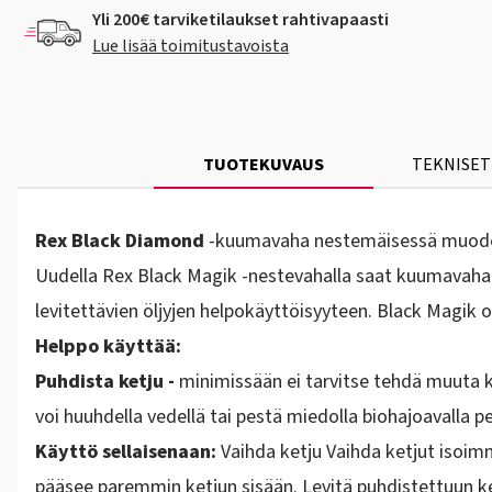
Yli 200€ tarviketilaukset rahtivapaasti
Lue lisää toimitustavoista
TUOTEKUVAUS
TEKNISET
Rex Black Diamond
-kuumavaha nestemäisessä muod
Uudella Rex Black Magik -nestevahalla saat kuumavahau
levitettävien öljyjen helpokäyttöisyyteen. Black Magik
Helppo käyttää:
Puhdista ketju -
minimissään ei tarvitse tehdä muuta kuin
voi huuhdella vedellä tai pestä miedolla biohajoavalla p
Käyttö sellaisenaan:
Vaihda ketju
Vaihda ketjut isoimm
pääsee paremmin ketjun sisään. Levitä puhdistettuun ketj