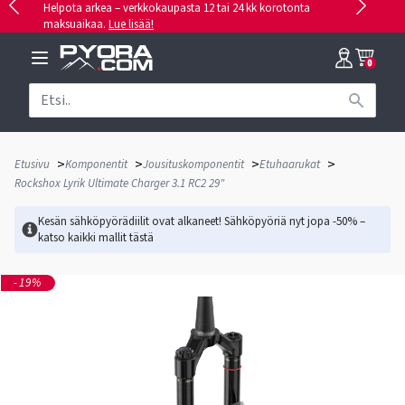
Helpota arkea – verkkokaupasta 12 tai 24 kk korotonta
maksuaikaa.
Lue lisää!
0
>
>
>
>
Etusivu
Komponentit
Jousituskomponentit
Etuhaarukat
Rockshox Lyrik Ultimate Charger 3.1 RC2 29"
Kesän sähköpyörädiilit ovat alkaneet! Sähköpyöriä nyt jopa -50% –
katso kaikki mallit
tästä
-19%