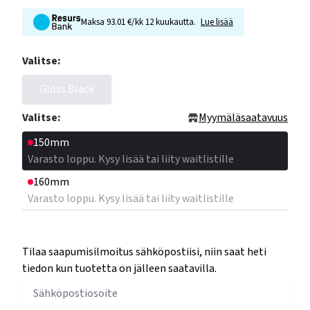
Maksa 93.01 €/kk 12 kuukautta.
Lue lisää
Valitse:
Gloss Black
Valitse:
Myymäläsaatavuus
150mm
Varasto loppu. Kysy lisää tai liity waitlistille
160mm
Varasto loppu. Kysy lisää tai liity waitlistille
Tilaa saapumisilmoitus sähköpostiisi, niin saat heti
tiedon kun tuotetta on jälleen saatavilla.