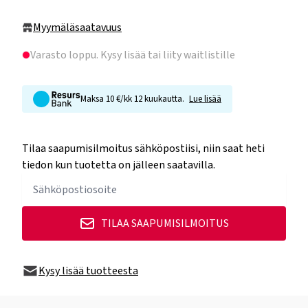
Myymäläsaatavuus
Varasto loppu
. Kysy lisää tai liity waitlistille
Maksa 10 €/kk 12 kuukautta.
Lue lisää
Tilaa saapumisilmoitus sähköpostiisi, niin saat heti
tiedon kun tuotetta on jälleen saatavilla.
TILAA SAAPUMISILMOITUS
Kysy lisää tuotteesta