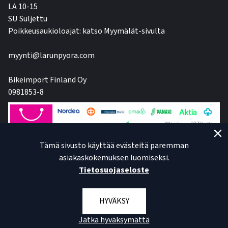
LA 10-15
SU Suljettu
Poikkeusaukioloajat: katso Myymälät-sivulta
myynti@larunpyora.com
Bikeimport Finland Oy
0981853-8
Tämä sivusto käyttää evästeitä paremman
asiakaskokemuksen luomiseksi.
Tietosuojaseloste
HYVÄKSY
Jatka hyväksymättä