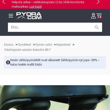
Helpota arkea – verkkokaupasta 12 tai 24 kk korotonta
maksuaikaa.
Lue lisää!
0
>
>
>
>
Etusivu
Tarvikkeet
Pyörän valot
Heijastimet
Takaheijastin satulan kiskoihin BR-7
Kesän sähköpyörädiilit ovat alkaneet! Sähköpyöriä nyt jopa -50% –
katso kaikki mallit
tästä