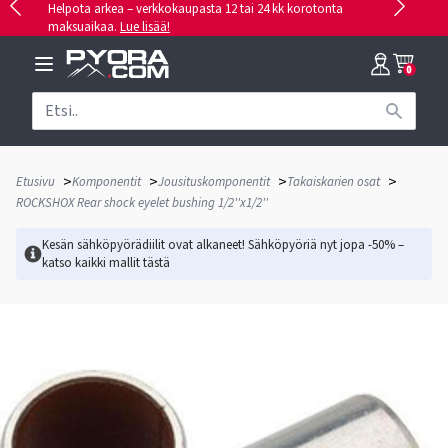
Helpota arkea – verkkokaupasta 12 tai 24 kk korotonta
maksuaikaa.
Lue lisää!
0
>
>
>
>
Etusivu
Komponentit
Jousituskomponentit
Takaiskarien osat
ROCKSHOX Rear shock eyelet bushing 1/2''x1/2''
Kesän sähköpyörädiilit ovat alkaneet! Sähköpyöriä nyt jopa -50% –
katso kaikki mallit
tästä