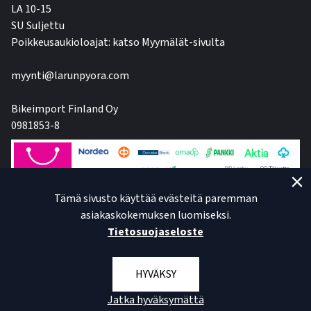
LA 10-15
SU Suljettu
Poikkeusaukioloajat: katso Myymälät-sivulta
myynti@larunpyora.com
Bikeimport Finland Oy
0981853-8
Tämä sivusto käyttää evästeitä paremman
asiakaskokemuksen luomiseksi.
Tietosuojaseloste
HYVÄKSY
Jatka hyväksymättä