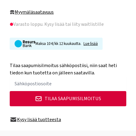
Myymäläsaatavuus
Varasto loppu
. Kysy lisää tai liity waitlistille
Maksa 10 €/kk 12 kuukautta.
Lue lisää
Tilaa saapumisilmoitus sähköpostiisi, niin saat heti
tiedon kun tuotetta on jälleen saatavilla.
TILAA SAAPUMISILMOITUS
Kysy lisää tuotteesta