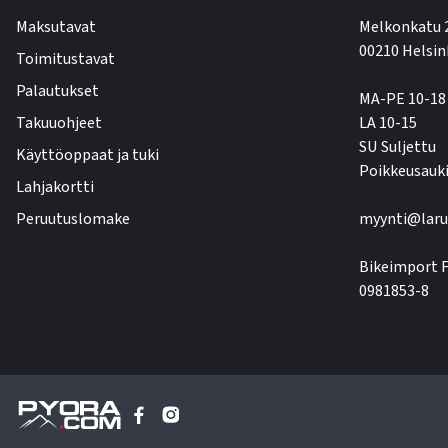
Maksutavat
Melkonkatu 
00210 Helsin
Toimitustavat
Palautukset
MA-PE 10-18
Takuuohjeet
LA 10-15
SU Suljettu
Käyttöoppaat ja tuki
Poikkeusauki
Lahjakortti
Peruutuslomake
myynti@laru
Bikeimport F
0981853-8