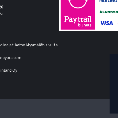
26
ki
oloajat: katso Myymälät-sivulta
npyora.com
inland Oy