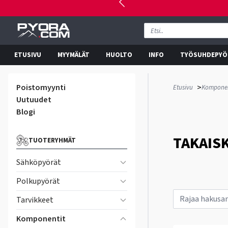
ETUSIVU
MYYMÄLÄT
HUOLTO
INFO
TYÖSUHDEPYÖ
Poistomyynti
>
Etusivu
Komponen
Uutuudet
Blogi
TAKAIS
TUOTERYHMÄT
Sähköpyörät
Polkupyörät
Tarvikkeet
Komponentit