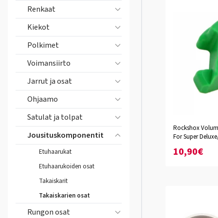
Renkaat
Kiekot
Polkimet
Voimansiirto
Jarrut ja osat
Ohjaamo
Satulat ja tolpat
Rockshox Volume
Jousituskomponentit
For Super Deluxe
10,90€
Etuhaarukat
Etuhaarukoiden osat
Takaiskarit
Takaiskarien osat
Rungon osat