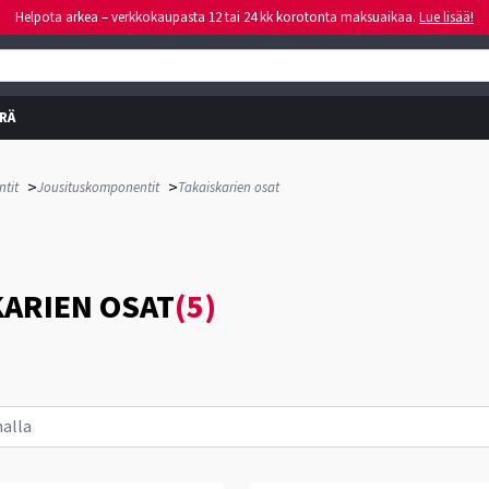
Helpota arkea – verkkokaupasta 12 tai 24 kk korotonta maksuaikaa.
Lue lisää!
RÄ
>
>
tit
Jousituskomponentit
Takaiskarien osat
KARIEN OSAT
(5)