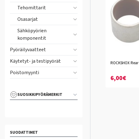
Tehomittarit
Osasarjat
Sähköpyörien
komponentit
Pyöräilyvaatteet
Käytetyt- ja testipyörät
ROCKSHOX Rear sh
Poistomyynti
6,00€
SUOSIKKIPYÖRÄMERKIT
SUODATTIMET