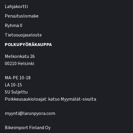
Lahjakortti
Peruutuslomake
Ryhmä 0
Tietosuojaseloste
POLKUPYÖRÄKAUPPA
Melkonkatu 26
00210 Helsinki
MA-PE 10-18
LA 10-15
SU Suljettu
Poikkeusaukioloajat: katso Myymälät-sivulta
myynti@larunpyora.com
Bikeimport Finland Oy