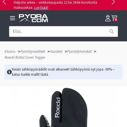
Helpota arkea – verkkokaupasta 12 tai 24 kk korotonta
maksuaikaa.
Lue lisää!
0
>
>
>
>
Etusivu
Pyöräilyvaatteet
Asusteet
Pyöräilyhanskat
Roeckl Rottal Cover Trigger
Kesän sähköpyörädiilit ovat alkaneet! Sähköpyöriä nyt jopa -50% –
katso kaikki mallit
tästä