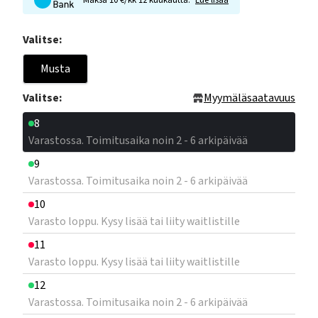
Maksa 10 €/kk 12 kuukautta.
Lue lisää
Valitse:
Musta
Valitse:
Myymäläsaatavuus
8
Varastossa. Toimitusaika noin 2 - 6 arkipäivää
9
Varastossa. Toimitusaika noin 2 - 6 arkipäivää
10
Varasto loppu. Kysy lisää tai liity waitlistille
11
Varasto loppu. Kysy lisää tai liity waitlistille
12
Varastossa. Toimitusaika noin 2 - 6 arkipäivää