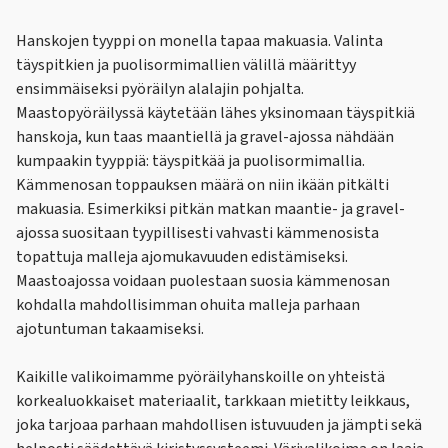
Hanskojen tyyppi on monella tapaa makuasia. Valinta
täyspitkien ja puolisormimallien välillä määrittyy
ensimmäiseksi pyöräilyn alalajin pohjalta.
Maastopyöräilyssä käytetään lähes yksinomaan täyspitkiä
hanskoja, kun taas maantiellä ja gravel-ajossa nähdään
kumpaakin tyyppiä: täyspitkää ja puolisormimallia.
Kämmenosan toppauksen määrä on niin ikään pitkälti
makuasia. Esimerkiksi pitkän matkan maantie- ja gravel-
ajossa suositaan tyypillisesti vahvasti kämmenosista
topattuja malleja ajomukavuuden edistämiseksi.
Maastoajossa voidaan puolestaan suosia kämmenosan
kohdalla mahdollisimman ohuita malleja parhaan
ajotuntuman takaamiseksi.
Kaikille valikoimamme pyöräilyhanskoille on yhteistä
korkealuokkaiset materiaalit, tarkkaan mietitty leikkaus,
joka tarjoaa parhaan mahdollisen istuvuuden ja jämpti sekä