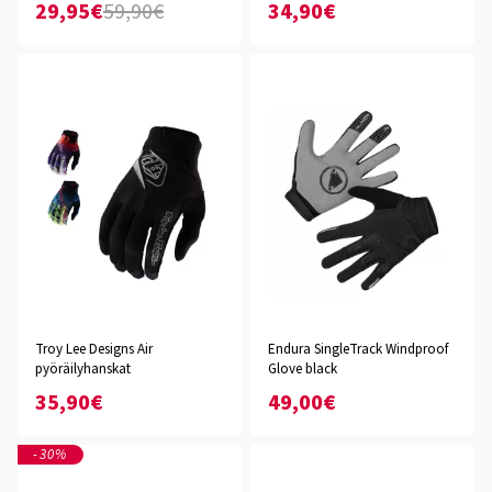
29,95€
59,90€
34,90€
Troy Lee Designs Air
Endura SingleTrack Windproof
pyöräilyhanskat
Glove black
35,90€
49,00€
-30%