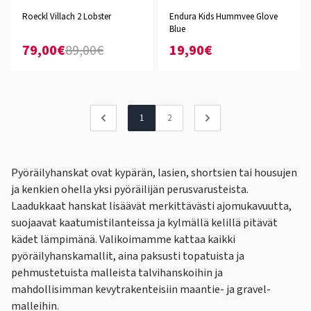
Roeckl Villach 2 Lobster
Endura Kids Hummvee Glove
Blue
79,00€
89,00€
19,90€
1
2
Pyöräilyhanskat ovat kypärän, lasien, shortsien tai housujen
ja kenkien ohella yksi pyöräilijän perusvarusteista.
Laadukkaat hanskat lisäävät merkittävästi ajomukavuutta,
suojaavat kaatumistilanteissa ja kylmällä kelillä pitävät
kädet lämpimänä. Valikoimamme kattaa kaikki
pyöräilyhanskamallit, aina paksusti topatuista ja
pehmustetuista malleista talvihanskoihin ja
mahdollisimman kevytrakenteisiin maantie- ja gravel-
malleihin.