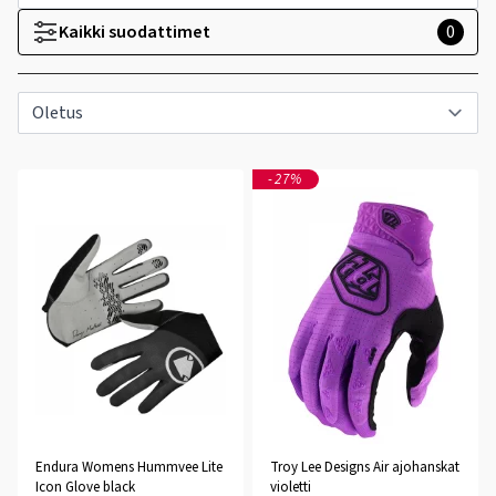
Kaikki suodattimet
0
-27%
Endura Womens Hummvee Lite
Troy Lee Designs Air ajohanskat
Icon Glove black
violetti