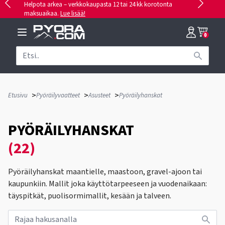
Helpota arkea – verkkokaupasta 12 tai 24 kk korotonta
maksuaikaa.
Lue lisää!
0
>
>
>
Etusivu
Pyöräilyvaatteet
Asusteet
Pyöräilyhanskat
PYÖRÄILYHANSKAT
(22)
Pyöräilyhanskat maantielle, maastoon, gravel-ajoon tai
kaupunkiin. Mallit joka käyttötarpeeseen ja vuodenaikaan:
täyspitkät, puolisormimallit, kesään ja talveen.