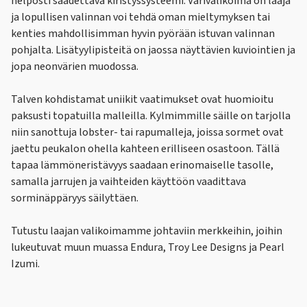
helposti säädettävä kiristyssysteemi. Värivalikoima on laaja
ja lopullisen valinnan voi tehdä oman mieltymyksen tai
kenties mahdollisimman hyvin pyörään istuvan valinnan
pohjalta. Lisätyylipisteitä on jaossa näyttävien kuviointien ja
jopa neonvärien muodossa.
Talven kohdistamat uniikit vaatimukset ovat huomioitu
paksusti topatuilla malleilla. Kylmimmille säille on tarjolla
niin sanottuja lobster- tai rapumalleja, joissa sormet ovat
jaettu peukalon ohella kahteen erilliseen osastoon. Tällä
tapaa lämmöneristävyys saadaan erinomaiselle tasolle,
samalla jarrujen ja vaihteiden käyttöön vaadittava
sorminäppäryys säilyttäen.
Tutustu laajan valikoimamme johtaviin merkkeihin, joihin
lukeutuvat muun muassa Endura, Troy Lee Designs ja Pearl
Izumi.