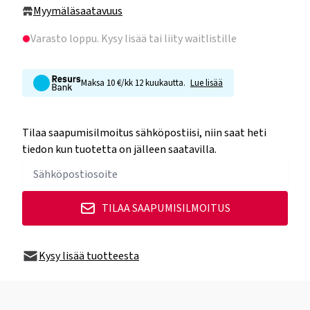
Myymäläsaatavuus
Varasto loppu
. Kysy lisää tai liity waitlistille
Maksa 10 €/kk 12 kuukautta.
Lue lisää
Tilaa saapumisilmoitus sähköpostiisi, niin saat heti
tiedon kun tuotetta on jälleen saatavilla.
TILAA SAAPUMISILMOITUS
Kysy lisää tuotteesta