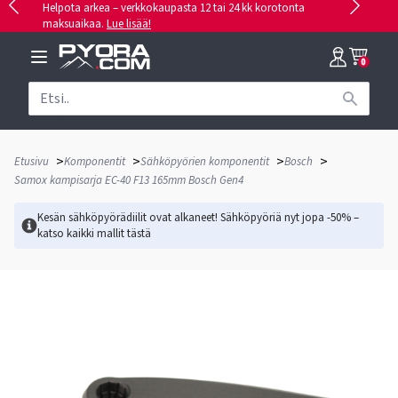
Helpota arkea – verkkokaupasta 12 tai 24 kk korotonta
maksuaikaa.
Lue lisää!
0
>
>
>
>
Etusivu
Komponentit
Sähköpyörien komponentit
Bosch
Samox kampisarja EC-40 F13 165mm Bosch Gen4
Kesän sähköpyörädiilit ovat alkaneet! Sähköpyöriä nyt jopa -50% –
katso kaikki mallit
tästä