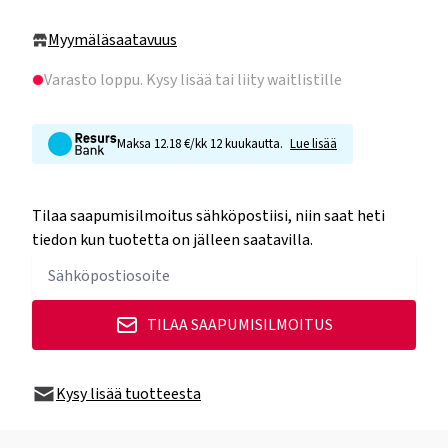
Myymäläsaatavuus
Varasto loppu
. Kysy lisää tai liity waitlistille
Maksa 12.18 €/kk 12 kuukautta.
Lue lisää
Tilaa saapumisilmoitus sähköpostiisi, niin saat heti
tiedon kun tuotetta on jälleen saatavilla.
TILAA SAAPUMISILMOITUS
Kysy lisää tuotteesta