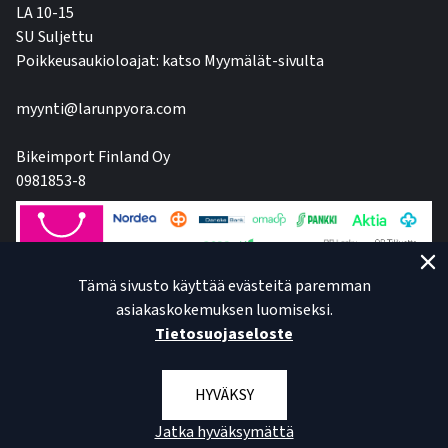
LA 10-15
SU Suljettu
Poikkeusaukioloajat: katso Myymälät-sivulta
myynti@larunpyora.com
Bikeimport Finland Oy
0981853-8
Tämä sivusto käyttää evästeitä paremman
asiakaskokemuksen luomiseksi.
Tietosuojaseloste
HYVÄKSY
Jatka hyväksymättä