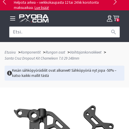
Helpota arkea – verkkokaupasta 12 tai 24 kk korotonta
maksuaikaa.
Lue lisää!
0
>
>
>
>
Etusivu
Komponentit
Rungon osat
Vaihtajankorvakkeet
Santa Cruz Dropout Kit Chameleon 7.0 29 148mm
Kesän sähköpyörädiilit ovat alkaneet! Sähköpyöriä nyt jopa -50% –
katso kaikki mallit
tästä