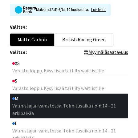
Maksa 412.41 €/kk 12 kuukautta.
Lue lisää
Valitse:
Matte Carbon
British Racing Green
Valitse:
Myymäläsaatavuus
XS
Varasto loppu. Kysy lisää tai liity waitlistille
S
Varasto loppu. Kysy lisää tai liity waitlistille
M
Valmistajan varastossa. Toimitusaika noin 14 - 21
arkipäivää
L
Valmistajan varastossa. Toimitusaika noin 14 - 21