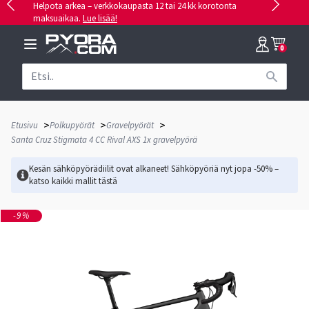
Helpota arkea – verkkokaupasta 12 tai 24 kk korotonta
maksuaikaa.
Lue lisää!
0
>
>
>
Etusivu
Polkupyörät
Gravelpyörät
Santa Cruz Stigmata 4 CC Rival AXS 1x gravelpyörä
Kesän sähköpyörädiilit ovat alkaneet! Sähköpyöriä nyt jopa -50% –
katso kaikki mallit
tästä
-9%