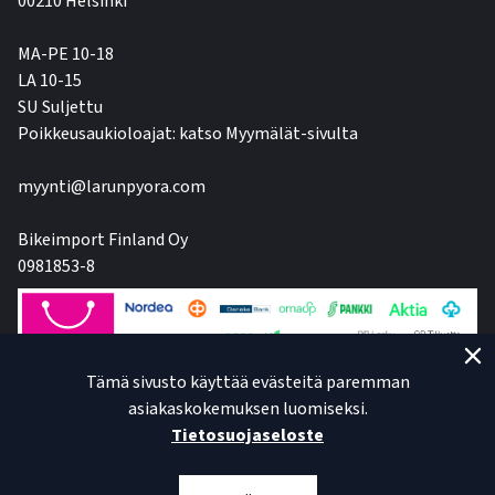
00210 Helsinki
MA-PE 10-18
LA 10-15
SU Suljettu
Poikkeusaukioloajat: katso Myymälät-sivulta
myynti@larunpyora.com
Bikeimport Finland Oy
0981853-8
Tämä sivusto käyttää evästeitä paremman
asiakaskokemuksen luomiseksi.
Tietosuojaseloste