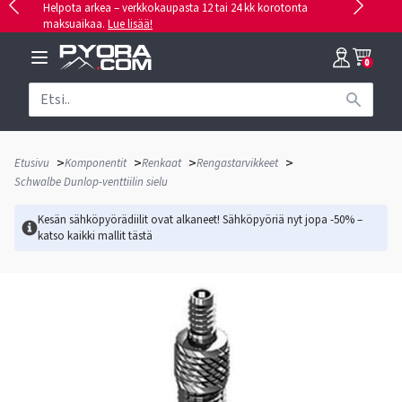
Helpota arkea – verkkokaupasta 12 tai 24 kk korotonta
maksuaikaa.
Lue lisää!
0
>
>
>
>
Etusivu
Komponentit
Renkaat
Rengastarvikkeet
Schwalbe Dunlop-venttiilin sielu
Kesän sähköpyörädiilit ovat alkaneet! Sähköpyöriä nyt jopa -50% –
katso kaikki mallit
tästä